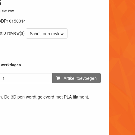
5
lusief btw
3DP10150014
et 0 review(s)
Schrijf een review
14 werkdagen
Artikel toevoegen
n. De 3D pen wordt geleverd met PLA filament,