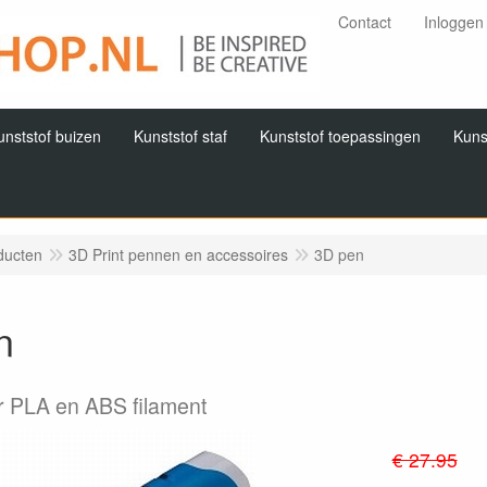
Contact
Inloggen
unststof buizen
Kunststof staf
Kunststof toepassingen
Kuns
ducten
3D Print pennen en accessoires
3D pen
n
r PLA en ABS filament
€ 27.95