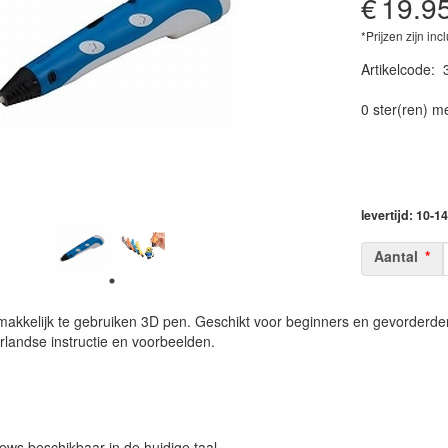
€
19.9
*Prijzen zijn inc
Artikelcode
:
0 ster(ren) m
levertijd: 10-
Aantal
akkelijk te gebruiken 3D pen. Geschikt voor beginners en gevorderde
rlandse instructie en voorbeelden.
iews beschikbaar in de huidige taal