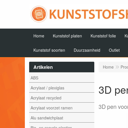
Home
Kunststof platen
Kunststof folie
K
Kunststof soorten
Duurzaamheid
Outlet
Artikelen
Home
Pro
ABS
3D pe
Acrylaat / plexiglas
Acrylaat recycled
3D pen voo
Acrylaat voorzet ramen
Alu sandwichplaat
Bio- en recycle plastics