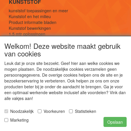
KUNSTSTOF
kunststof toepassingen en meer
Kunststof en het milieu
Product informatie bladen
Kunststof bewerkingen
1,5 mtr oplossingen
Kunststof soorten uitleg
Welkom! Deze website maakt gebruik
van cookies
SOCIALE MEDIA
Leuk dat je onze site bezoekt. Geef hier aan welke cookies we
mogen plaatsen. De noodzakelijke cookies verzamelen geen
persoonsgegevens. De overige cookies helpen ons de site en je
bezoekerservaring te verbeteren. Ook helpen ze ons om onze
producten beter bij je onder de aandacht te brengen. Ga je voor
een optimaal werkende website inclusief alle voordelen? Vink dan
De webshop voor kunststof platen, folies, buizen
alle vakjes aan!
en staf materiaal.
Kunststof bewerkingen, productontwerp en
Noodzakelijk
Voorkeuren
Statistieken
duurzame oplossingen.
Marketing
Opslaan