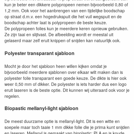
kun je beter een dikkere polypropeen nemen bijvoorbeeld 0,80 of
1,2 mm. Ook voor het aanbrengen van een tijdelijke boodschap
op straat d.m.v. een hogedrukspuit die het vuil wegspuit en de
boodschap achter laat is polypropeen de beste keuze.
De polypropeen folies kun je meerdere keren opnieuw gebruiken.
Ze zijn taai en slijtvast. De afbeelding wordt er meestal uit
gelaserd maar zelf eruit knippen of snijden kan natuurlijk ook.
Polyester transparant sjabloon
Mocht je door het sjabloon heen willen kijken omdat je
bijvoorbeeld meerdere sjablonen over elkaar wilt maken dan is
polyester folie transparant een goede keuze. De dikte is hier ook
weer 0,50 mm of dikker. De polyester is iets harder dus een logo
eruit laseren is de beste optie. Dit kunnen wij uiteraard ook voor je
regelen.
Biopastic mellanyl-light sjabloon
De meest duurzame optie is mellanyl-light. Dit is een witte en
soepele maar toch taaie 1 mm dikke folie die je prima kunt snijden
en laseren. Mellanyl is gemaakt van bioplastic; PLA en is koude