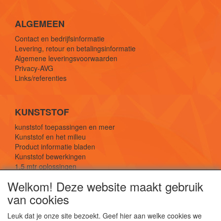
ALGEMEEN
Contact en bedrijfsinformatie
Levering, retour en betalingsinformatie
Algemene leveringsvoorwaarden
Privacy-AVG
Links/referenties
KUNSTSTOF
kunststof toepassingen en meer
Kunststof en het milieu
Product informatie bladen
Kunststof bewerkingen
1,5 mtr oplossingen
Kunststof soorten uitleg
Welkom! Deze website maakt gebruik
van cookies
SOCIALE MEDIA
Leuk dat je onze site bezoekt. Geef hier aan welke cookies we