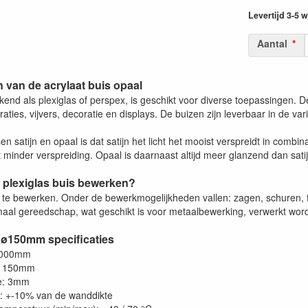
Levertijd 3-5
Aantal
 van de acrylaat buis opaal
kend als plexiglas of perspex, is geschikt voor diverse toepassingen. Den
ties, vijvers, decoratie en displays. De buizen zijn leverbaar in de var
sen satijn en opaal is dat satijn het licht het mooist verspreidt in combi
minder verspreiding. Opaal is daarnaast altijd meer glanzend dan satij
 plexiglas buis bewerken?
a te bewerken. Onder de bewerkmogelijkheden vallen: zagen, schuren, f
aal gereedschap, wat geschikt is voor metaalbewerking, verwerkt worde
 ø150mm specificaties
2000mm
: 150mm
e: 3mm
e: +-10% van de wanddikte