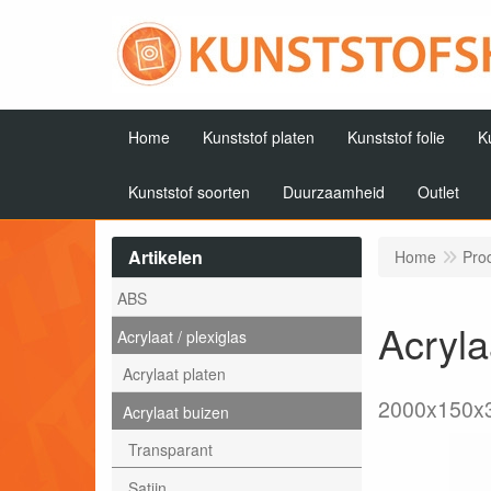
Home
Kunststof platen
Kunststof folie
K
Kunststof soorten
Duurzaamheid
Outlet
Artikelen
Home
Pro
ABS
Acryl
Acrylaat / plexiglas
Acrylaat platen
2000x150
Acrylaat buizen
Transparant
Satijn