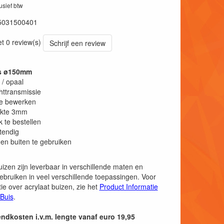
lusief btw
5031500401
et 0 review(s)
Schrijf een review
is ø150mm
 / opaal
httransmissie
te bewerken
kte 3mm
k te bestellen
tendig
en buiten te gebruiken
uizen zijn leverbaar in verschillende maten en
ebruiken in veel verschillende toepassingen. Voor
ie over acrylaat buizen, zie het
Product Informatie
 Buis
.
endkosten i.v.m. lengte vanaf euro 19,95