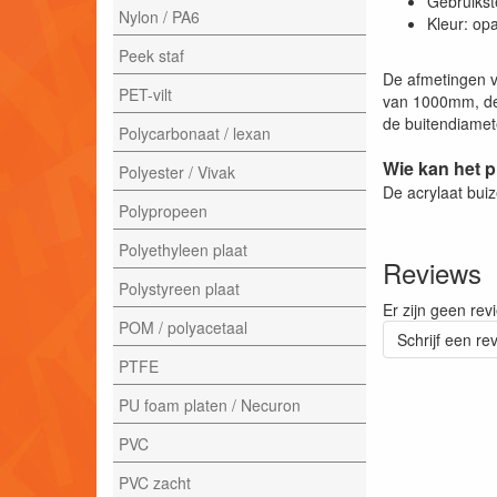
Gebruikst
Nylon / PA6
Kleur: op
Peek staf
De afmetingen v
PET-vilt
van 1000mm, de
de buitendiamete
Polycarbonaat / lexan
Wie kan het 
Polyester / Vivak
De acrylaat bui
Polypropeen
Polyethyleen plaat
Reviews
Polystyreen plaat
Er zijn geen rev
POM / polyacetaal
Schrijf een re
PTFE
PU foam platen / Necuron
PVC
PVC zacht