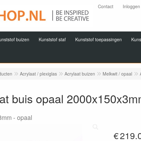
Contact
Inloggen
unststof buizen
Kunststof staf
Kunststof toepassingen
Kuns
ducten
Acrylaat / plexiglas
Acrylaat buizen
Melkwit / opaal
aat buis opaal 2000x150x3
x3mm
opaal
€
219.