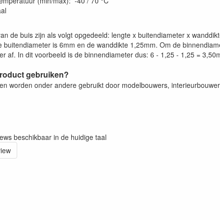
emperatuur (min/max): -40 / 70 °C
aal
an de buis zijn als volgt opgedeeld: lengte x buitendiameter x wanddi
 buitendiameter is 6mm en de wanddikte 1,25mm. Om de binnendiamet
r af. In dit voorbeeld is de binnendiameter dus: 6 - 1,25 - 1,25 = 3,5
product gebruiken?
zen worden onder andere gebruikt door modelbouwers, interieurbouwe
iews beschikbaar in de huidige taal
view