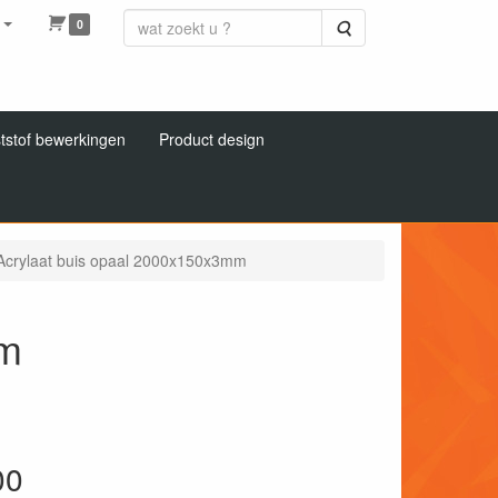
0
Zoeken
tstof bewerkingen
Product design
Acrylaat buis opaal 2000x150x3mm
mm
00