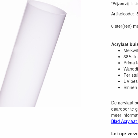
*Prijzen zijn inc
Artikelcode
:
0 ster(ren) m
Acrylaat bu
Melkwit
38% lic
Prima 
Wanddi
Per stu
UV bes
Binnen 
De acrylaat b
daardoor te g
meer informat
Blad Acrylaat
Let op: verz