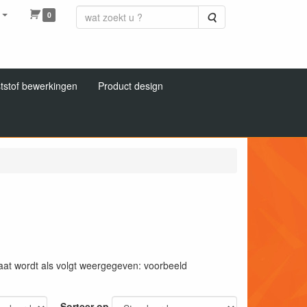
0
Zoeken
tstof bewerkingen
Product design
 maat wordt als volgt weergegeven: voorbeeld
Sorteer op