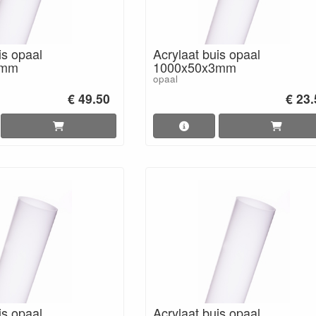
is opaal
Acrylaat buis opaal
3mm
1000x50x3mm
opaal
€ 49.50
€ 23
is opaal
Acrylaat buis opaal