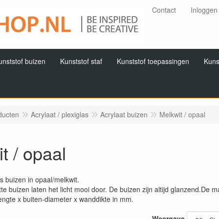
Contact
Inloggen
unststof buizen
Kunststof staf
Kunststof toepassingen
Kuns
ducten
Acrylaat / plexiglas
Acrylaat buizen
Melkwit / opaal
t / opaal
as buizen in opaal/melkwit.
te buizen laten het licht mooi door. De buizen zijn altijd glanzend.De
engte x buiten-diameter x wanddikte in mm.
Weergave