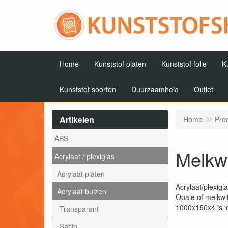
Home
Kunststof platen
Kunststof folie
K
Kunststof soorten
Duurzaamheid
Outlet
Artikelen
Home
Pro
ABS
Melkwi
Acrylaat / plexiglas
Acrylaat platen
Acrylaat/plexigl
Acrylaat buizen
Opale of melkwit
1000x150x4 is l
Transparant
Satijn