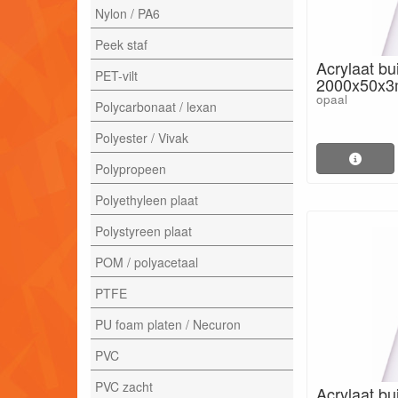
Nylon / PA6
Peek staf
Acrylaat bu
PET-vilt
2000x50x
opaal
Polycarbonaat / lexan
Polyester / Vivak
Polypropeen
Polyethyleen plaat
Polystyreen plaat
POM / polyacetaal
PTFE
PU foam platen / Necuron
PVC
PVC zacht
Acrylaat bu