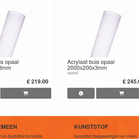
is opaal
Acrylaat buis opaal
x3mm
2000x200x3mm
opaal
€ 219.00
€ 245.
EMEEN
KUNSTSTOF
 en bedrijfsinformatie
kunststof toepassingen en meer