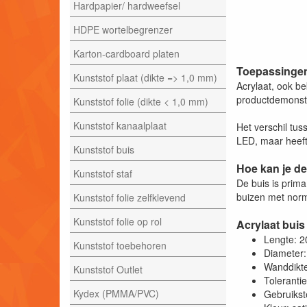
Hardpapier/ hardweefsel
HDPE wortelbegrenzer
Karton-cardboard platen
Toepassingen 
Kunststof plaat (dikte => 1,0 mm)
Acrylaat, ook be
productdemonstra
Kunststof folie (dikte < 1,0 mm)
Kunststof kanaalplaat
Het verschil tus
LED, maar heeft 
Kunststof buis
Hoe kan je de
Kunststof staf
De buis is prim
buizen met norm
Kunststof folie zelfklevend
Kunststof folie op rol
Acrylaat buis
Lengte: 
Kunststof toebehoren
Diameter
Wanddikt
Kunststof Outlet
Toleranti
Kydex (PMMA/PVC)
Gebruikst