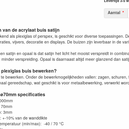
Levertijd 3-5
Aantal
van de acrylaat buis satijn
kend als plexiglas of perspex, is geschikt voor diverse toepassingen. Den
ties, vijvers, decoratie en displays. De buizen zijn leverbaar in de var
sen satijn en opaal is dat satijn het licht het mooist verspreidt in combi
minder verspreiding. Opaal is daarnaast altijd meer glanzend dan satij
 plexiglas buis bewerken?
a te bewerken. Onder de bewerkmogelijkheden vallen: zagen, schuren, f
aal gereedschap, wat geschikt is voor metaalbewerking, verwerkt worde
 ø70mm specificaties
2000mm
: 70mm
e: 3mm
e: +-10% van de wanddikte
emperatuur (min/max): -40 / 70 °C