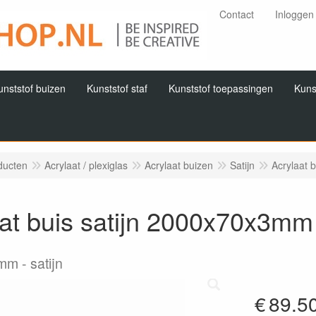
Contact
Inloggen
unststof buizen
Kunststof staf
Kunststof toepassingen
Kuns
ducten
Acrylaat / plexiglas
Acrylaat buizen
Satijn
Acrylaat 
at buis satijn 2000x70x3mm
3mm
satijn
€
89.5