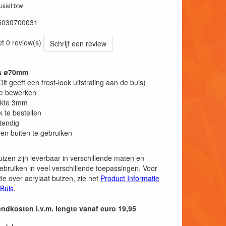
lusief btw
5030700031
et 0 review(s)
Schrijf een review
is ø70mm
Dit geeft een frost-look uitstraling aan de buis)
te bewerken
kte 3mm
k te bestellen
tendig
en buiten te gebruiken
uizen zijn leverbaar in verschillende maten en
ebruiken in veel verschillende toepassingen. Voor
ie over acrylaat buizen, zie het
Product Informatie
 Buis
.
endkosten i.v.m. lengte vanaf euro 19,95