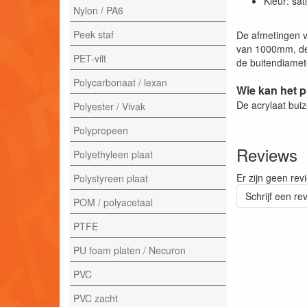
Kleur: sati
Nylon / PA6
Peek staf
De afmetingen v
van 1000mm, de
PET-vilt
de buitendiamete
Polycarbonaat / lexan
Wie kan het 
De acrylaat bui
Polyester / Vivak
Polypropeen
Reviews
Polyethyleen plaat
Er zijn geen rev
Polystyreen plaat
Schrijf een re
POM / polyacetaal
PTFE
PU foam platen / Necuron
PVC
PVC zacht