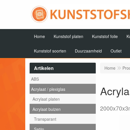
Home
Kunststof platen
Kunststof folie
K
Kunststof soorten
Duurzaamheid
Outlet
Artikelen
Home
Pro
ABS
Acryla
Acrylaat / plexiglas
Acrylaat platen
2000x70x
Acrylaat buizen
Transparant
Satijn