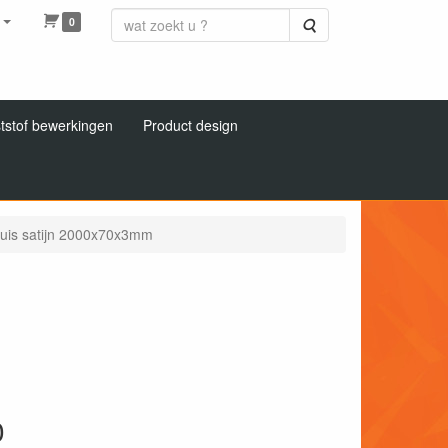
0
Zoeken
tstof bewerkingen
Product design
buis satijn 2000x70x3mm
0