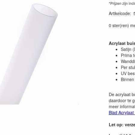
*Prijzen zijn inc
Artikelcode
:
0 ster(ren) m
Acrylaat bu
Satijn (
Prima 
Wanddi
Per stu
UV bes
Binnen 
De acrylaat b
daardoor te g
meer informat
Blad Acrylaat
Let op: verz