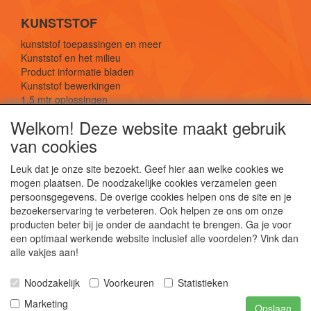
KUNSTSTOF
kunststof toepassingen en meer
Kunststof en het milieu
Product informatie bladen
Kunststof bewerkingen
1,5 mtr oplossingen
Kunststof soorten uitleg
Welkom! Deze website maakt gebruik
van cookies
SOCIALE MEDIA
Leuk dat je onze site bezoekt. Geef hier aan welke cookies we
mogen plaatsen. De noodzakelijke cookies verzamelen geen
persoonsgegevens. De overige cookies helpen ons de site en je
bezoekerservaring te verbeteren. Ook helpen ze ons om onze
producten beter bij je onder de aandacht te brengen. Ga je voor
een optimaal werkende website inclusief alle voordelen? Vink dan
De webshop voor kunststof platen, folies, buizen
alle vakjes aan!
en staf materiaal.
Kunststof bewerkingen, productontwerp en
Noodzakelijk
Voorkeuren
Statistieken
duurzame oplossingen.
Marketing
Opslaan