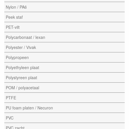
Nylon / PA6
Peek staf
PET-vilt
Polycarbonaat / lexan
Polyester / Vivak
Polypropeen
Polyethyleen plaat
Polystyreen plaat
POM / polyacetaal
PTFE
PU foam platen / Necuron
PVC
PVC zacht