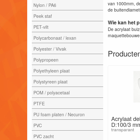
van 1000mm, de
Nylon / PA6
de buitendiamete
Peek staf
Wie kan het 
PET-vilt
De acrylaat bui
maquettebouwe
Polycarbonaat / lexan
Polyester / Vivak
Producten
Polypropeen
Polyethyleen plaat
Polystyreen plaat
POM / polyacetaal
PTFE
PU foam platen / Necuron
Acrylaat de
D:100/3 m
PVC
transparant
PVC zacht