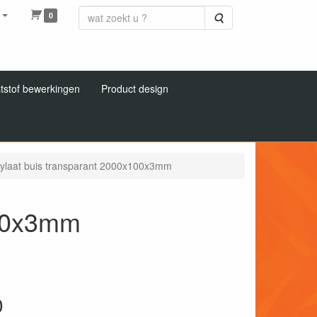
0
Zoeken
tstof bewerkingen
Product design
ylaat buis transparant 2000x100x3mm
100x3mm
0