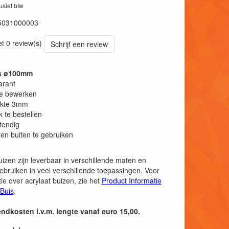
lusief btw
5031000003
et 0 review(s)
Schrijf een review
is ø100mm
arant
te bewerken
kte 3mm
k te bestellen
tendig
en buiten te gebruiken
uizen zijn leverbaar in verschillende maten en
ebruiken in veel verschillende toepassingen. Voor
ie over acrylaat buizen, zie het
Product Informatie
 Buis
.
endkosten i.v.m. lengte vanaf euro 15,00.