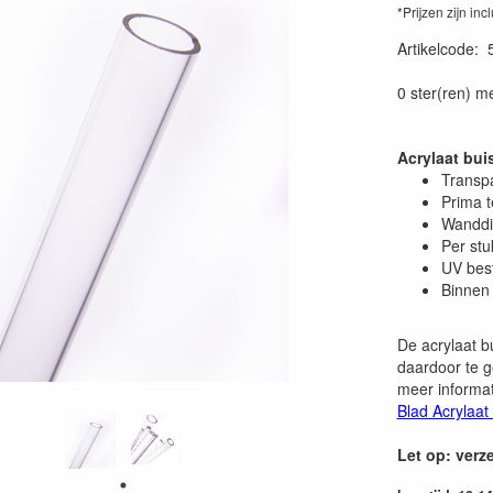
*Prijzen zijn inc
Artikelcode
:
0 ster(ren) m
Acrylaat bu
Transp
Prima 
Wanddi
Per stu
UV bes
Binnen 
De acrylaat b
daardoor te g
meer informat
Blad Acrylaat
Let op: verz