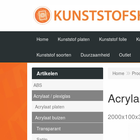
Home
Kunststof platen
Kunststof folie
K
Kunststof soorten
Duurzaamheid
Outlet
Artikelen
Home
Pro
ABS
Acryl
Acrylaat / plexiglas
Acrylaat platen
2000x100
Acrylaat buizen
Transparant
Satijn