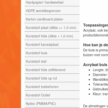
Hardpapier/ hardweefsel
HDPE wortelbegrenzer
Karton-cardboard platen
Toepassingen
Kunststof plaat (dikte => 1,0 mm)
Acrylaat, ook be
productdemonstra
Kunststof folie (dikte < 1,0 mm)
Kunststof kanaalplaat
Hoe kan je de
De buis is prim
Kunststof buis
buizen met norm
Kunststof staf
Acrylaat buis
Kunststof folie zelfklevend
Lengte: 
Diameter
Kunststof folie op rol
Wanddikt
Toleranti
Kunststof toebehoren
Gebruikst
Kleur: tr
Kunststof Outlet
Kydex (PMMA/PVC)
De afmetingen v