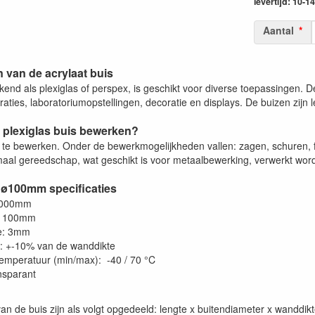
levertijd: 10-
Aantal
 van de acrylaat buis
kend als plexiglas of perspex, is geschikt voor diverse toepassingen. Den
ties, laboratoriumopstellingen, decoratie en displays. De buizen zijn l
 plexiglas buis bewerken?
a te bewerken. Onder de bewerkmogelijkheden vallen: zagen, schuren, f
aal gereedschap, wat geschikt is voor metaalbewerking, verwerkt worde
 ø100mm specificaties
2000mm
: 100mm
e: 3mm
e: +-10% van de wanddikte
emperatuur (min/max): -40 / 70 °C
ansparant
an de buis zijn als volgt opgedeeld: lengte x buitendiameter x wanddi