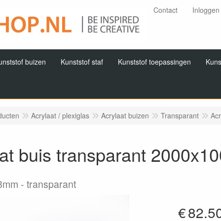
Contact
Inloggen
unststof buizen
Kunststof staf
Kunststof toepassingen
Kuns
ducten
Acrylaat / plexiglas
Acrylaat buizen
Transparant
Acr
aat buis transparant 2000x
x3mm
transparant
€
82.5