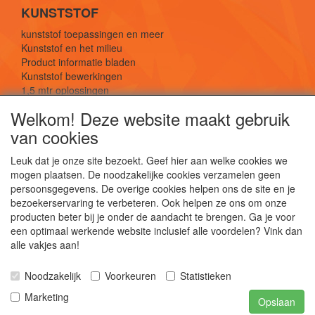
KUNSTSTOF
kunststof toepassingen en meer
Kunststof en het milieu
Product informatie bladen
Kunststof bewerkingen
1,5 mtr oplossingen
Kunststof soorten uitleg
Welkom! Deze website maakt gebruik
van cookies
SOCIALE MEDIA
Leuk dat je onze site bezoekt. Geef hier aan welke cookies we
mogen plaatsen. De noodzakelijke cookies verzamelen geen
persoonsgegevens. De overige cookies helpen ons de site en je
bezoekerservaring te verbeteren. Ook helpen ze ons om onze
producten beter bij je onder de aandacht te brengen. Ga je voor
een optimaal werkende website inclusief alle voordelen? Vink dan
De webshop voor kunststof platen, folies, buizen
alle vakjes aan!
en staf materiaal.
Kunststof bewerkingen, productontwerp en
Noodzakelijk
Voorkeuren
Statistieken
duurzame oplossingen.
Marketing
Opslaan