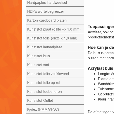
Hardpapier/ hardweefsel
HDPE wortelbegrenzer
Karton-cardboard platen
Toepassingen
Kunststof plaat (dikte => 1,0 mm)
Acrylaat, ook be
productdemonstra
Kunststof folie (dikte < 1,0 mm)
Kunststof kanaalplaat
Hoe kan je de
De buis is prim
Kunststof buis
buizen met norm
Kunststof staf
Acrylaat buis
Kunststof folie zelfklevend
Lengte: 
Diameter
Kunststof folie op rol
Wanddikt
Toleranti
Kunststof toebehoren
Gebruikst
Kleur: tr
Kunststof Outlet
Kydex (PMMA/PVC)
De afmetingen v