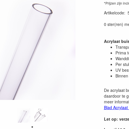
*Prijzen zijn inc
Artikelcode
:
0 ster(ren) m
Acrylaat bu
Transp
Prima 
Wanddi
Per stu
UV bes
Binnen 
De acrylaat b
daardoor te g
meer informat
Blad Acrylaat
Let op: verz