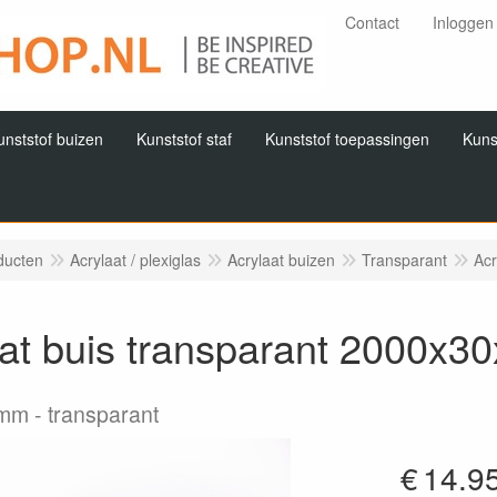
Contact
Inloggen
unststof buizen
Kunststof staf
Kunststof toepassingen
Kuns
ducten
Acrylaat / plexiglas
Acrylaat buizen
Transparant
Acr
aat buis transparant 2000x
2mm
transparant
€
14.9