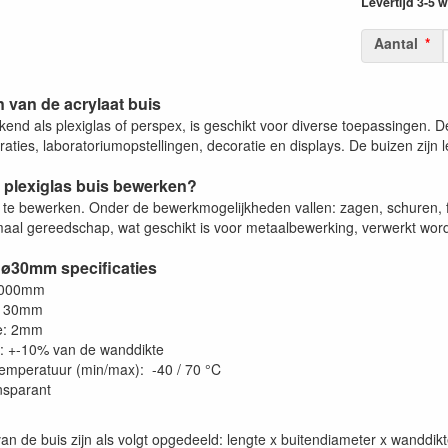
Levertijd 3-5
Aantal
 van de acrylaat buis
kend als plexiglas of perspex, is geschikt voor diverse toepassingen. Den
ties, laboratoriumopstellingen, decoratie en displays. De buizen zijn l
 plexiglas buis bewerken?
a te bewerken. Onder de bewerkmogelijkheden vallen: zagen, schuren, f
aal gereedschap, wat geschikt is voor metaalbewerking, verwerkt worde
 ø30mm specificaties
2000mm
: 30mm
e: 2mm
e: +-10% van de wanddikte
emperatuur (min/max): -40 / 70 °C
ansparant
an de buis zijn als volgt opgedeeld: lengte x buitendiameter x wanddi