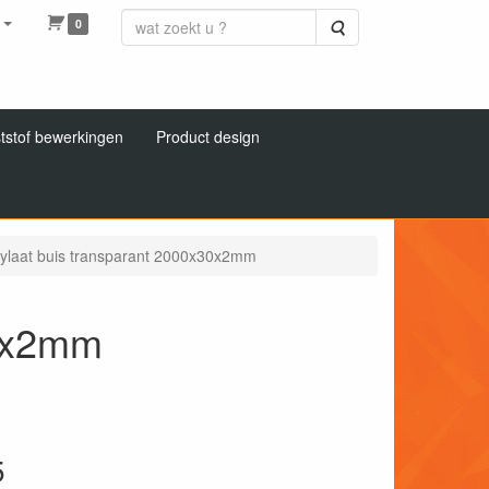
0
Zoeken
tstof bewerkingen
Product design
ylaat buis transparant 2000x30x2mm
30x2mm
5