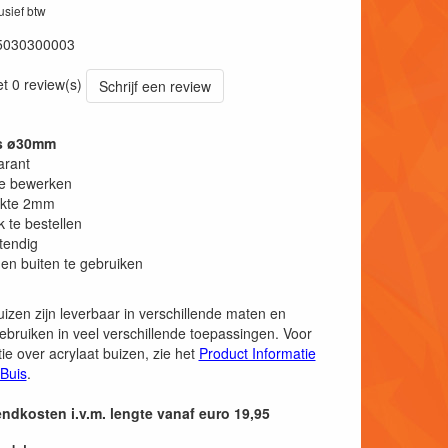
lusief btw
5030300003
et 0 review(s)
Schrijf een review
is ø30mm
arant
te bewerken
kte 2mm
k te bestellen
tendig
en buiten te gebruiken
uizen zijn leverbaar in verschillende maten en
ebruiken in veel verschillende toepassingen. Voor
ie over acrylaat buizen, zie het
Product Informatie
 Buis
.
endkosten i.v.m. lengte vanaf euro 19,95