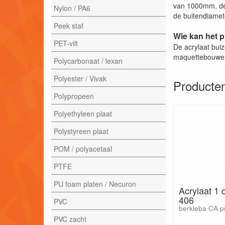
van 1000mm, de
Nylon / PA6
de buitendiamete
Peek staf
Wie kan het 
PET-vilt
De acrylaat bui
maquettebouwe
Polycarbonaat / lexan
Polyester / Vivak
Producten
Polypropeen
Polyethyleen plaat
Polystyreen plaat
POM / polyacetaal
PTFE
PU foam platen / Necuron
Acrylaat 1
406
PVC
berkleba CA 
PVC zacht