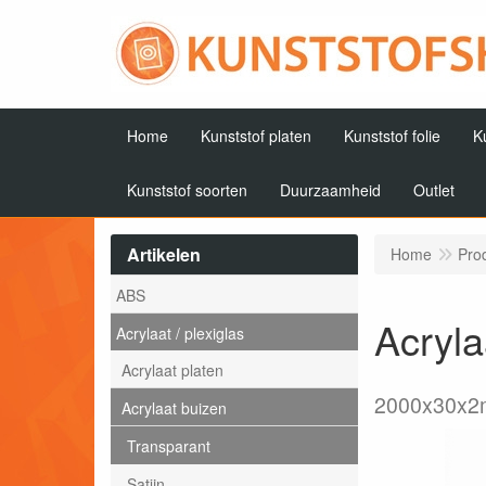
Home
Kunststof platen
Kunststof folie
K
Kunststof soorten
Duurzaamheid
Outlet
Artikelen
Home
Pro
ABS
Acryl
Acrylaat / plexiglas
Acrylaat platen
2000x30x
Acrylaat buizen
Transparant
Satijn