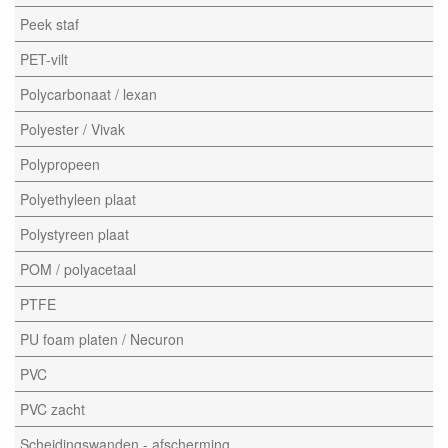
Peek staf
PET-vilt
Polycarbonaat / lexan
Polyester / Vivak
Polypropeen
Polyethyleen plaat
Polystyreen plaat
POM / polyacetaal
PTFE
PU foam platen / Necuron
PVC
PVC zacht
Scheidingswanden - afscherming