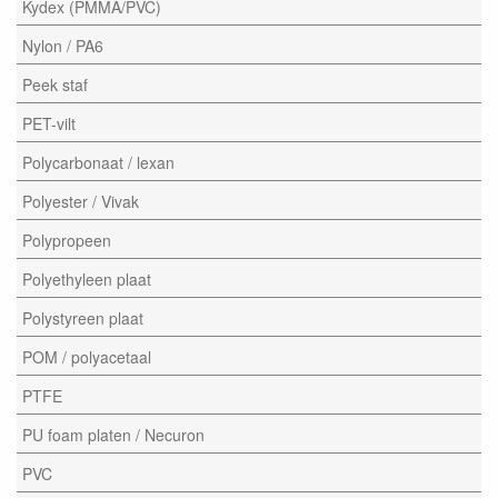
Kydex (PMMA/PVC)
Nylon / PA6
Peek staf
PET-vilt
Polycarbonaat / lexan
Polyester / Vivak
Polypropeen
Polyethyleen plaat
Polystyreen plaat
POM / polyacetaal
PTFE
PU foam platen / Necuron
PVC