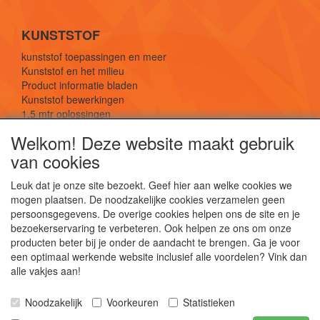
KUNSTSTOF
kunststof toepassingen en meer
Kunststof en het milieu
Product informatie bladen
Kunststof bewerkingen
1,5 mtr oplossingen
Kunststof soorten uitleg
Welkom! Deze website maakt gebruik
van cookies
SOCIALE MEDIA
Leuk dat je onze site bezoekt. Geef hier aan welke cookies we
mogen plaatsen. De noodzakelijke cookies verzamelen geen
persoonsgegevens. De overige cookies helpen ons de site en je
bezoekerservaring te verbeteren. Ook helpen ze ons om onze
producten beter bij je onder de aandacht te brengen. Ga je voor
een optimaal werkende website inclusief alle voordelen? Vink dan
De webshop voor kunststof platen, folies, buizen
alle vakjes aan!
en staf materiaal.
Kunststof bewerkingen, productontwerp en
Noodzakelijk
Voorkeuren
Statistieken
duurzame oplossingen.