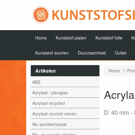
Home
Kunststof platen
Kunststof folie
K
Kunststof soorten
Duurzaamheid
Outlet
Artikelen
Home
Pro
ABS
Acryla
Acrylaat / plexiglas
Acrylaat recycled
D: 40 mm
Acrylaat voorzet ramen
Alu sandwichplaat
Bio- en recycle plastics