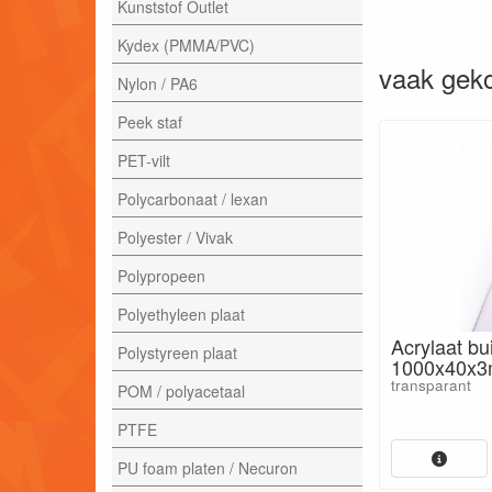
Kunststof Outlet
Kydex (PMMA/PVC)
vaak geko
Nylon / PA6
Peek staf
PET-vilt
Polycarbonaat / lexan
Polyester / Vivak
Polypropeen
Polyethyleen plaat
Acrylaat bu
Polystyreen plaat
1000x40x
transparant
POM / polyacetaal
PTFE
PU foam platen / Necuron