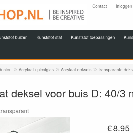
Contact
Inloggen
unststof buizen
Kunststof staf
Kunststof toepassingen
Kuns
ducten
Acrylaat / plexiglas
Acrylaat deksels
transparante deks
at deksel voor buis D: 40/3
transparant
€
8.95