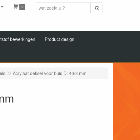
0
Zoeken
tstof bewerkingen
Product design
els
Acrylaat deksel voor buis D: 40/3 mm
 mm