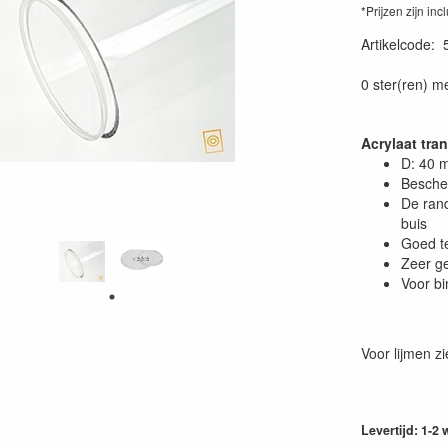
*Prijzen zijn inc
Artikelcode
:
0 ster(ren) m
Acrylaat tra
D: 40 
Bescher
De rand
buis
Goed te
Zeer ge
Voor bi
Voor lijmen z
Levertijd: 1-2