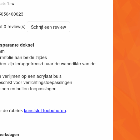
lusief btw
5050400023
et 0 review(s)
Schrijf een review
nsparante deksel
mm
mfolie aan beide zijdes
en zijn teruggefreesd naar de wanddikte van de
 verlijmen op een acrylaat buis
schikt voor verlichtingstoepassingen
nnen en buiten toepassingen
ie de rubriek
kunststof toebehoren
.
 werkdagen