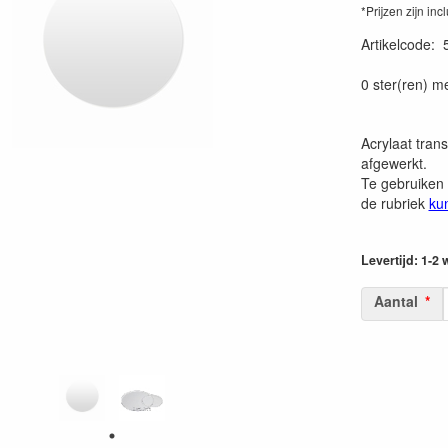
*Prijzen zijn inc
Artikelcode
:
0 ster(ren) m
Acrylaat trans
afgewerkt.
Te gebruiken 
de rubriek
ku
Levertijd: 1-2
Aantal