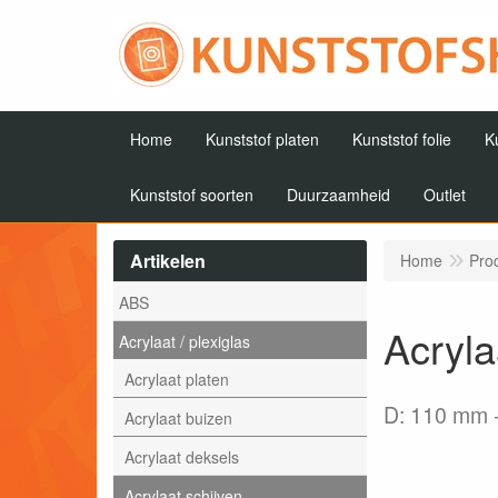
Home
Kunststof platen
Kunststof folie
K
Kunststof soorten
Duurzaamheid
Outlet
Artikelen
Home
Pro
ABS
Acryla
Acrylaat / plexiglas
Acrylaat platen
D: 110 mm
Acrylaat buizen
Acrylaat deksels
Acrylaat schijven