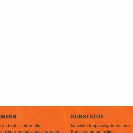
EMEEN
KUNSTSTOF
 en bedrijfsinformatie
kunststof toepassingen en meer
g, retour en betalingsinformatie
Kunststof en het milieu