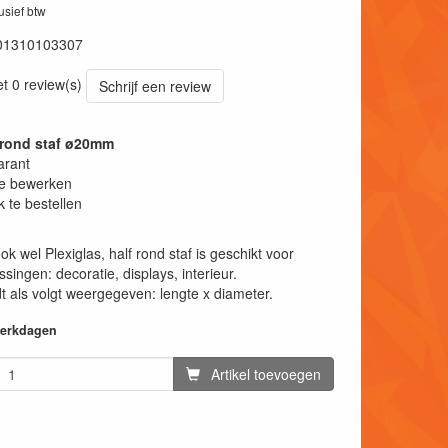
lusief btw
01310103307
et 0 review(s)
Schrijf een review
frond staf ø20mm
arant
te bewerken
k te bestellen
ok wel Plexiglas, half rond staf is geschikt voor
singen: decoratie, displays, interieur.
 als volgt weergegeven: lengte x diameter.
 werkdagen
Artikel toevoegen