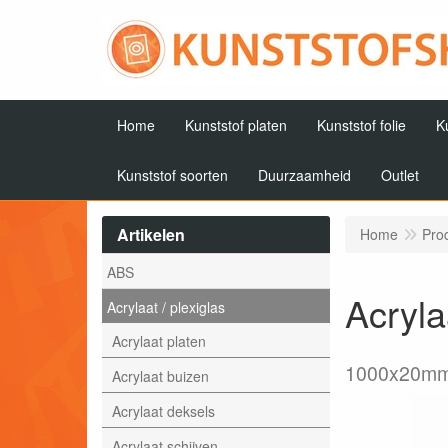
Home
Kunststof platen
Kunststof folie
K
Kunststof soorten
Duurzaamheid
Outlet
Artikelen
Home
Pro
ABS
Acryla
Acrylaat / plexiglas
Acrylaat platen
1000x20m
Acrylaat buizen
Acrylaat deksels
Acrylaat schijven