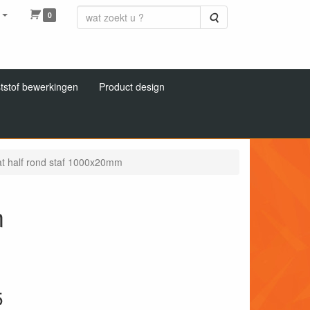
0
Zoeken
tstof bewerkingen
Product design
at half rond staf 1000x20mm
m
5