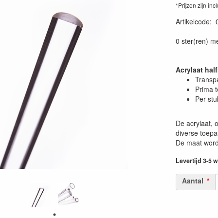
*Prijzen zijn inc
Artikelcode
:
0 ster(ren) m
Acrylaat hal
Transp
Prima 
Per stu
De acrylaat, o
diverse toepas
De maat wordt
Levertijd 3-5
Aantal