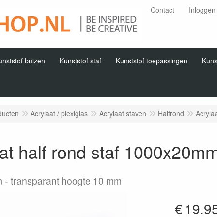
Contact
Inloggen
unststof buizen
Kunststof staf
Kunststof toepassingen
Kuns
ducten
Acrylaat / plexiglas
Acrylaat staven
Halfrond
Acryla
at half rond staf 1000x20m
m
transparant hoogte 10 mm
€
19.9