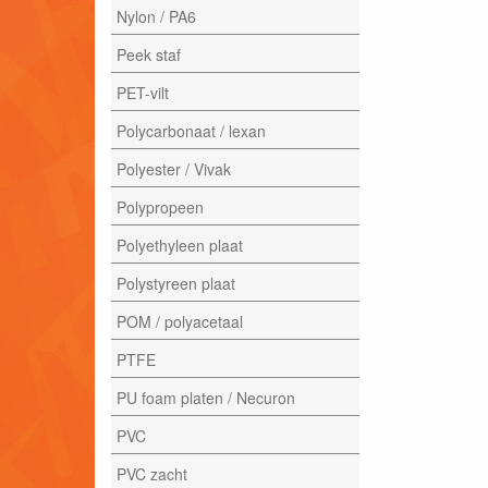
Nylon / PA6
Peek staf
PET-vilt
Polycarbonaat / lexan
Polyester / Vivak
Polypropeen
Polyethyleen plaat
Polystyreen plaat
POM / polyacetaal
PTFE
PU foam platen / Necuron
PVC
PVC zacht