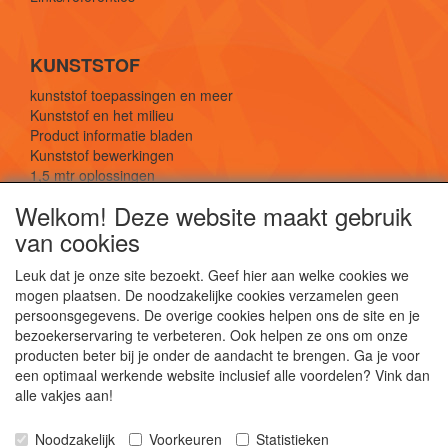
KUNSTSTOF
kunststof toepassingen en meer
Kunststof en het milieu
Product informatie bladen
Kunststof bewerkingen
1,5 mtr oplossingen
Kunststof soorten uitleg
Welkom! Deze website maakt gebruik
van cookies
SOCIALE MEDIA
Leuk dat je onze site bezoekt. Geef hier aan welke cookies we
mogen plaatsen. De noodzakelijke cookies verzamelen geen
persoonsgegevens. De overige cookies helpen ons de site en je
bezoekerservaring te verbeteren. Ook helpen ze ons om onze
producten beter bij je onder de aandacht te brengen. Ga je voor
een optimaal werkende website inclusief alle voordelen? Vink dan
De webshop voor kunststof platen, folies, buizen
alle vakjes aan!
en staf materiaal.
Kunststof bewerkingen, productontwerp en
Noodzakelijk
Voorkeuren
Statistieken