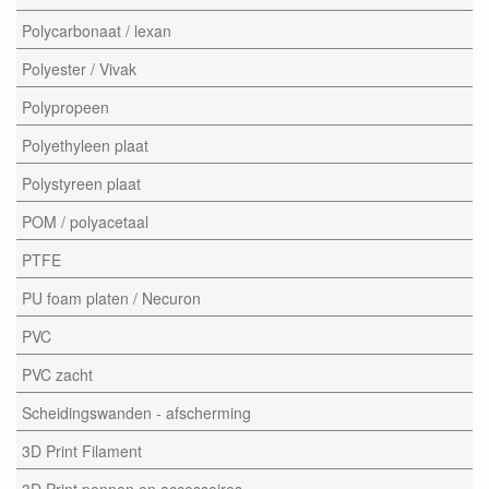
Polycarbonaat / lexan
Polyester / Vivak
Polypropeen
Polyethyleen plaat
Polystyreen plaat
POM / polyacetaal
PTFE
PU foam platen / Necuron
PVC
PVC zacht
Scheidingswanden - afscherming
3D Print Filament
3D Print pennen en accessoires