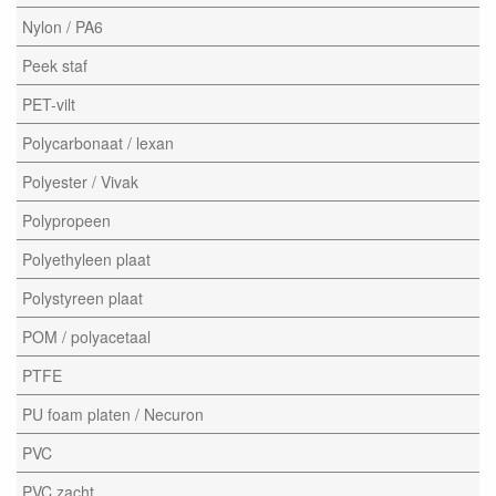
Nylon / PA6
Peek staf
PET-vilt
Polycarbonaat / lexan
Polyester / Vivak
Polypropeen
Polyethyleen plaat
Polystyreen plaat
POM / polyacetaal
PTFE
PU foam platen / Necuron
PVC
PVC zacht