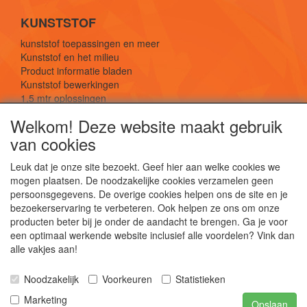
KUNSTSTOF
kunststof toepassingen en meer
Kunststof en het milieu
Product informatie bladen
Kunststof bewerkingen
1,5 mtr oplossingen
Kunststof soorten uitleg
Welkom! Deze website maakt gebruik
van cookies
SOCIALE MEDIA
Leuk dat je onze site bezoekt. Geef hier aan welke cookies we
mogen plaatsen. De noodzakelijke cookies verzamelen geen
persoonsgegevens. De overige cookies helpen ons de site en je
bezoekerservaring te verbeteren. Ook helpen ze ons om onze
producten beter bij je onder de aandacht te brengen. Ga je voor
een optimaal werkende website inclusief alle voordelen? Vink dan
De webshop voor kunststof platen, folies, buizen
alle vakjes aan!
en staf materiaal.
Kunststof bewerkingen, productontwerp en
Noodzakelijk
Voorkeuren
Statistieken
duurzame oplossingen.
Marketing
Opslaan