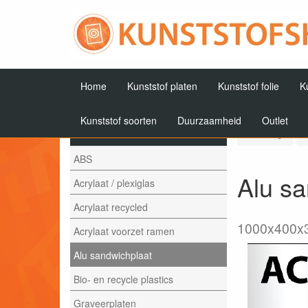
Home
Kunststof platen
Kunststof folie
K
Kunststof soorten
Duurzaamheid
Outlet
Artikelen
Terug
ABS
Alu sa
Acrylaat / plexiglas
Acrylaat recycled
1000x400
Acrylaat voorzet ramen
Alu sandwichplaat
Bio- en recycle plastics
Graveerplaten