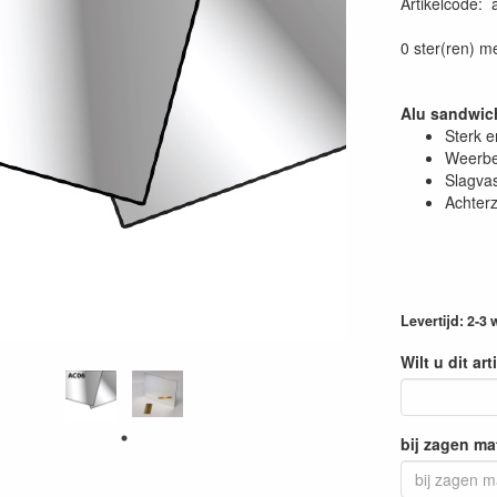
Artikelcode
:
0 ster(ren) m
Alu sandwich
Sterk e
Weerbe
Slagvas
Achterz
Levertijd: 2-3
Wilt u dit ar
bij zagen ma