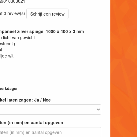
a9010303021
et 0 review(s)
Schrijf een review
paneel zilver spiegel 1000 x 400 x 3 mm
n licht van gewicht
stendig
t
ijde wit
 werkdagen
tikel laten zagen: Ja / Nee
ten (in mm) en aantal opgeven