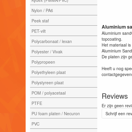
Nylon / PA6
Peek staf
Aluminium sa
PET-vilt
Aluminium sandw
topcoating.
Polycarbonaat / lexan
Het materiaal is
Aluminium Sandw
Polyester / Vivak
De platen zijn g
Polypropeen
Heeft u nog spe
Polyethyleen plaat
contactgegevens
Polystyreen plaat
POM / polyacetaal
Reviews
PTFE
Er zijn geen rev
PU foam platen / Necuron
Schrijf een re
PVC