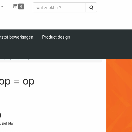
0
Zoeken
tstof bewerkingen
Product design
 spiegel op = op
 op = op
0
lusief btw