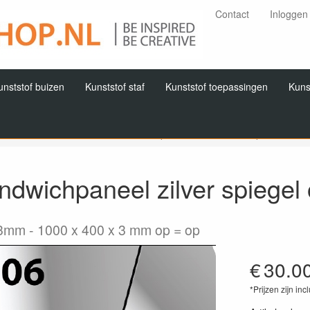
Contact
Inloggen
unststof buizen
Kunststof staf
Kunststof toepassingen
Kuns
Home
Producten
Alu sandwichplaat
Alu sandwichpaneel zilver
ndwichpaneel zilver spiegel
x3mm
1000 x 400 x 3 mm op = op
€
30.0
*Prijzen zijn inc