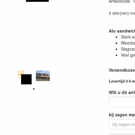
Artikelcode
:
0 ster(ren) m
Alu sandwich
Sterk e
Weerbe
Slagvas
Veel ge
Verzendkoste
Levertijd 3-5
Wilt u dit ar
bij zagen ma