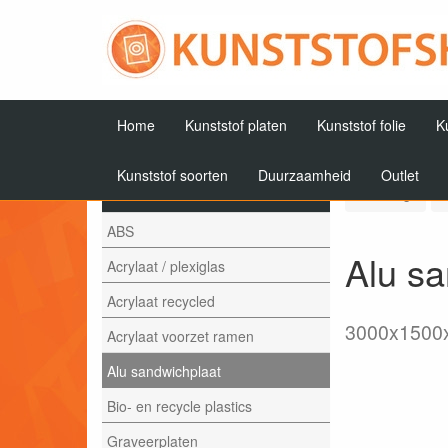
Home
Kunststof platen
Kunststof folie
K
Kunststof soorten
Duurzaamheid
Outlet
Artikelen
Terug
ABS
Alu sa
Acrylaat / plexiglas
Acrylaat recycled
3000x150
Acrylaat voorzet ramen
Alu sandwichplaat
Bio- en recycle plastics
Graveerplaten