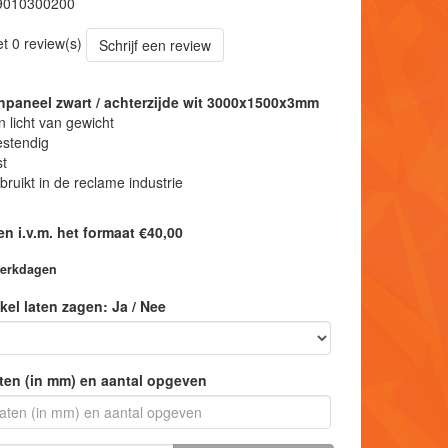
9010300200
et 0 review(s)
Schrijf een review
paneel zwart / achterzijde wit 3000x1500x3mm
n licht van gewicht
stendig
t
bruikt in de reclame industrie
n i.v.m. het formaat €40,00
 werkdagen
tikel laten zagen: Ja / Nee
ten (in mm) en aantal opgeven