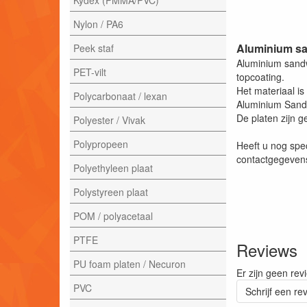
Nylon / PA6
Aluminium sa
Peek staf
Aluminium sandw
PET-vilt
topcoating.
Het materiaal is
Polycarbonaat / lexan
Aluminium Sandw
De platen zijn g
Polyester / Vivak
Polypropeen
Heeft u nog spe
contactgegevens
Polyethyleen plaat
Polystyreen plaat
POM / polyacetaal
PTFE
Reviews
PU foam platen / Necuron
Er zijn geen rev
PVC
Schrijf een re