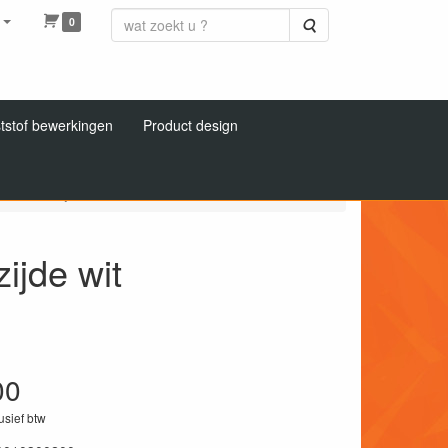
0
Zoeken
tstof bewerkingen
Product design
/ achterzijde wit
ijde wit
00
lusief btw