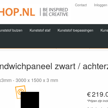
Contact
Inloggen
unststof buizen
Kunststof staf
Kunststof toepassingen
Kuns
Home
Producten
Alu sandwichplaat
Alu sandwichpaneel zwart 
ndwichpaneel zwart / achterz
0x3mm
3000 x 1500 x 3 mm
€
219.
*Prijzen zijn inc