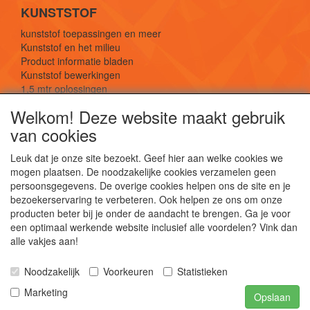
KUNSTSTOF
kunststof toepassingen en meer
Kunststof en het milieu
Product informatie bladen
Kunststof bewerkingen
1,5 mtr oplossingen
Kunststof soorten uitleg
Welkom! Deze website maakt gebruik
van cookies
SOCIALE MEDIA
Leuk dat je onze site bezoekt. Geef hier aan welke cookies we
mogen plaatsen. De noodzakelijke cookies verzamelen geen
persoonsgegevens. De overige cookies helpen ons de site en je
bezoekerservaring te verbeteren. Ook helpen ze ons om onze
producten beter bij je onder de aandacht te brengen. Ga je voor
een optimaal werkende website inclusief alle voordelen? Vink dan
De webshop voor kunststof platen, folies, buizen
alle vakjes aan!
en staf materiaal.
Kunststof bewerkingen, productontwerp en
Noodzakelijk
Voorkeuren
Statistieken
duurzame oplossingen.
Marketing
Opslaan