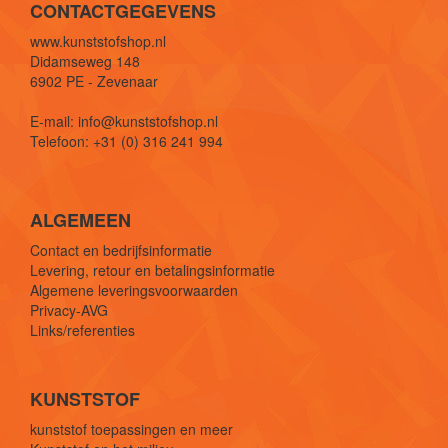
CONTACTGEGEVENS
www.kunststofshop.nl
Didamseweg 148
6902 PE - Zevenaar
E-mail: info@kunststofshop.nl
Telefoon: +31 (0) 316 241 994
ALGEMEEN
Contact en bedrijfsinformatie
Levering, retour en betalingsinformatie
Algemene leveringsvoorwaarden
Privacy-AVG
Links/referenties
KUNSTSTOF
kunststof toepassingen en meer