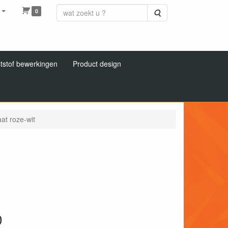
0
Zoeken
tstof bewerkingen
Product design
at roze-wit
0