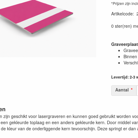
*Prijzen zijn inc
Artikelcode
:
0 ster(ren) m
Graveerplaa
Graveer
Binnen 
Verschi
Levertijd: 2-3
Aantal
en
n zijn geschikt voor lasergraveren en kunnen goed gebruikt worden vo
it een gekleurde toplaag en een anders gekleurde kern. Door middel v
de kleur van de onderliggende kern tevoorschijn. Deze springt er dan a