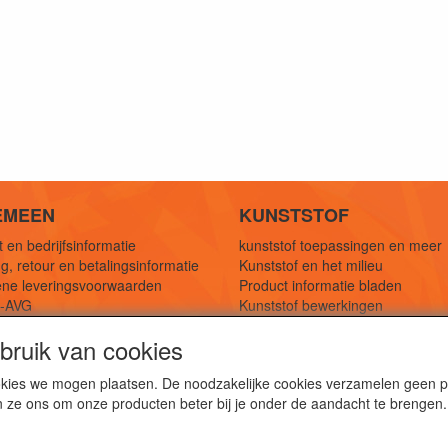
EMEEN
KUNSTSTOF
 en bedrijfsinformatie
kunststof toepassingen en meer
g, retour en betalingsinformatie
Kunststof en het milieu
ne leveringsvoorwaarden
Product informatie bladen
y-AVG
Kunststof bewerkingen
eferenties
1,5 mtr oplossingen
ruik van cookies
Kunststof soorten uitleg
cookies we mogen plaatsen. De noodzakelijke cookies verzamelen geen
n ze ons om onze producten beter bij je onder de aandacht te brengen.
webshop voor kunststof platen, folies, buizen en staf materi
ststof bewerkingen, productontwerp en duurzame oplossin