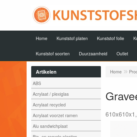
Home
Kunststof platen
Kunststof folie
K
Kunststof soorten
Duurzaamheid
Outlet
Artikelen
Home
Pro
ABS
Gravee
Acrylaat / plexiglas
Acrylaat recycled
610x610x1
Acrylaat voorzet ramen
Alu sandwichplaat
Bio- en recycle plastics