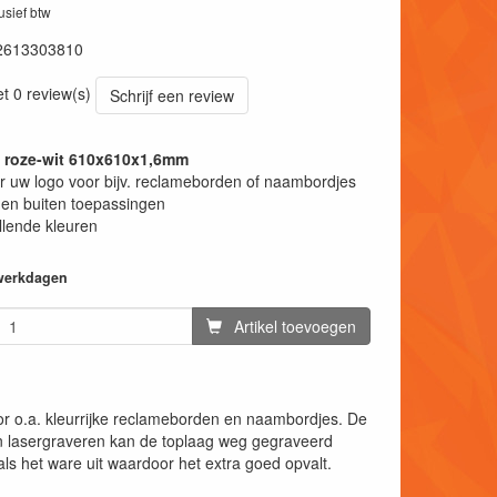
lusief btw
2613303810
et 0 review(s)
Schrijf een review
t roze-wit 610x610x1,6mm
 uw logo voor bijv. reclameborden of naambordjes
en buiten toepassingen
llende kleuren
 werkdagen
Artikel toevoegen
or o.a. kleurrijke reclameborden en naambordjes. De
an lasergraveren kan de toplaag weg gegraveerd
ls het ware uit waardoor het extra goed opvalt.