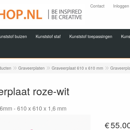
Contact
Inloggen
unststof buizen
Kunststof staf
Kunststof toepassingen
Kuns
ducten
Graveerplaten
Graveerplaat 610 x 610 mm
Graveerpla
rplaat roze-wit
,6mm
610 x 610 x 1,6 mm
€
55.0