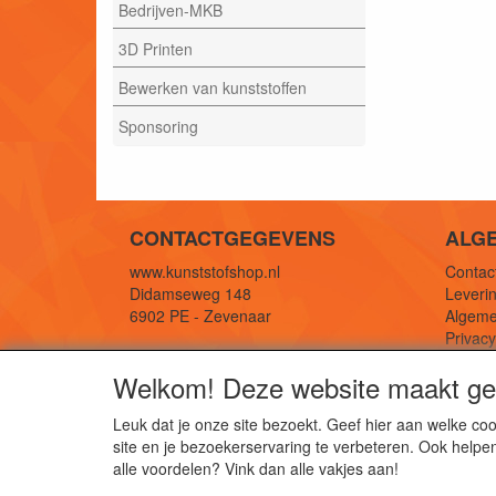
Bedrijven-MKB
3D Printen
Bewerken van kunststoffen
Sponsoring
CONTACTGEGEVENS
ALG
www.kunststofshop.nl
Contact
Didamseweg 148
Leverin
6902 PE - Zevenaar
Algeme
Privac
E-mail: info@kunststofshop.nl
Links/r
Welkom! Deze website maakt geb
Telefoon: +31 (0) 316 241 994
Leuk dat je onze site bezoekt. Geef hier aan welke 
site en je bezoekerservaring te verbeteren. Ook helpe
De 
alle voordelen? Vink dan alle vakjes aan!
Kun