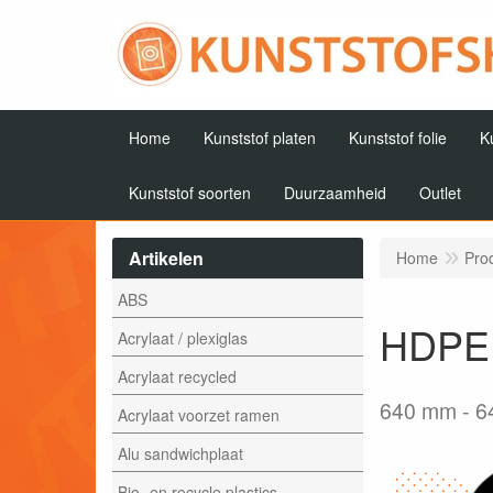
Home
Kunststof platen
Kunststof folie
K
Kunststof soorten
Duurzaamheid
Outlet
Artikelen
Home
Pro
ABS
HDPE 
Acrylaat / plexiglas
Acrylaat recycled
640 mm
6
Acrylaat voorzet ramen
Alu sandwichplaat
Bio- en recycle plastics