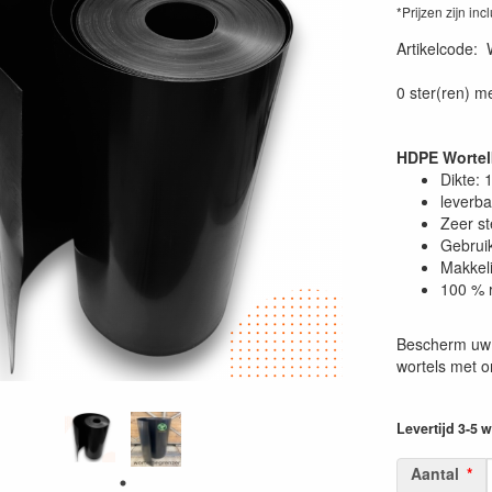
*Prijzen zijn inc
Artikelcode
:
0 ster(ren) m
HDPE Wortel
Dikte:
leverba
Zeer st
Gebruik
Makkeli
100 % 
Bescherm uw 
wortels met 
Levertijd 3-5
Aantal