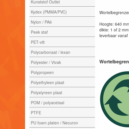
Kunststof Outlet
Kydex (PMMA/PVC)
Wortelbegrenzer 
Nylon / PA6
Hoogte: 640 m
dikte: 1 of 2 mm
Peek staf
leverbaar vanaf 
PET-vilt
Polycarbonaat / lexan
Wortelbegren
Polyester / Vivak
Polypropeen
Polyethyleen plaat
Polystyreen plaat
POM / polyacetaal
PTFE
PU foam platen / Necuron