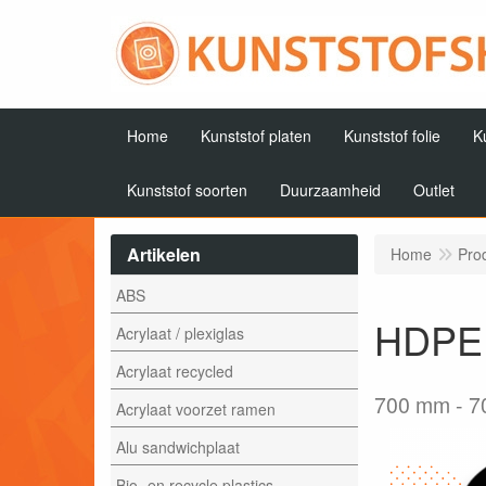
Home
Kunststof platen
Kunststof folie
K
Kunststof soorten
Duurzaamheid
Outlet
Artikelen
Home
Pro
ABS
HDPE 
Acrylaat / plexiglas
Acrylaat recycled
700 mm
7
Acrylaat voorzet ramen
Alu sandwichplaat
Bio- en recycle plastics