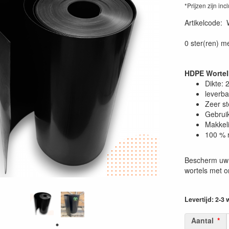
*Prijzen zijn inc
Artikelcode
:
0 ster(ren) m
HDPE Wortel
Dikte:
leverba
Zeer st
Gebruik
Makkeli
100 % 
Bescherm uw 
wortels met 
Levertijd: 2-3
Aantal