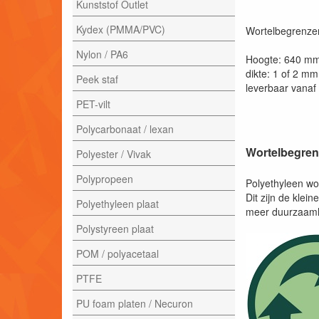
Kunststof Outlet
Kydex (PMMA/PVC)
Wortelbegrenzer 
Nylon / PA6
Hoogte: 640 m
dikte: 1 of 2 mm
Peek staf
leverbaar vanaf 
PET-vilt
Polycarbonaat / lexan
Wortelbegren
Polyester / Vivak
Polypropeen
Polyethyleen wo
Dit zijn de klei
Polyethyleen plaat
meer duurzaamh
Polystyreen plaat
POM / polyacetaal
PTFE
PU foam platen / Necuron