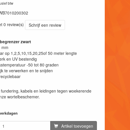
lusief btw
WB7010200302
et 0 review(s)
Schrijf een review
begrenzer zwart
 2 mm
ar op 1,2,5,10,15,20,25of 50 meter lengte
erk en UV bestendig
stemperatuur -50 tot 80 graden
jk te verwerken en te snijden
recyclebaar
fundering, kabels en leidingen tegen woekerende
onze wortelbeschemer.
 werkdagen
Artikel toevoegen