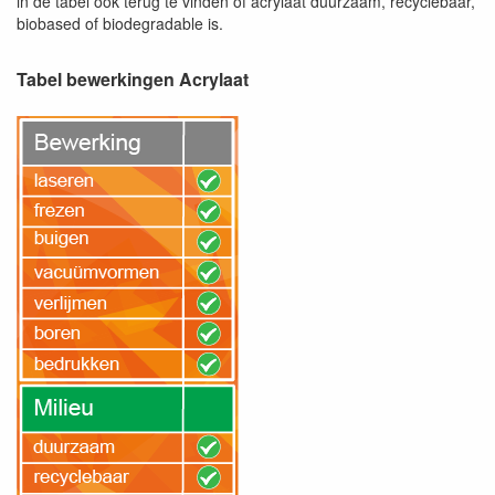
in de tabel ook terug te vinden of acrylaat duurzaam, recyclebaar,
biobased of biodegradable is.
Tabel bewerkingen Acrylaat