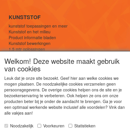
KUNSTSTOF
kunststof toepassingen en meer
Kunststof en het milieu
Product informatie bladen
Kunststof bewerkingen
1,5 mtr oplossingen
Kunststof soorten uitleg
Welkom! Deze website maakt gebruik
van cookies
SOCIALE MEDIA
Leuk dat je onze site bezoekt. Geef hier aan welke cookies we
mogen plaatsen. De noodzakelijke cookies verzamelen geen
persoonsgegevens. De overige cookies helpen ons de site en je
bezoekerservaring te verbeteren. Ook helpen ze ons om onze
producten beter bij je onder de aandacht te brengen. Ga je voor
een optimaal werkende website inclusief alle voordelen? Vink dan
De webshop voor kunststof platen, folies, buizen
alle vakjes aan!
en staf materiaal.
Kunststof bewerkingen, productontwerp en
Noodzakelijk
Voorkeuren
Statistieken
duurzame oplossingen.