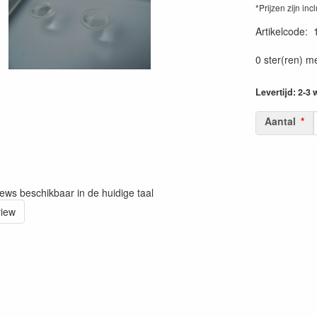
*Prijzen zijn inc
Artikelcode
:
0 ster(ren) m
Levertijd: 2-3
Aantal
iews beschikbaar in de huidige taal
view