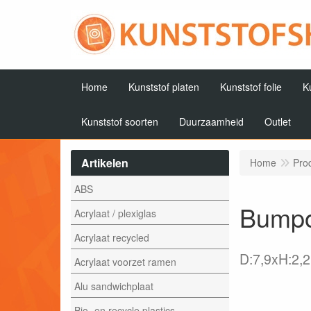
Home
Kunststof platen
Kunststof folie
K
Kunststof soorten
Duurzaamheid
Outlet
Artikelen
Home
Pro
ABS
Bumpo
Acrylaat / plexiglas
Acrylaat recycled
D:7,9xH:2,
Acrylaat voorzet ramen
Alu sandwichplaat
Bio- en recycle plastics