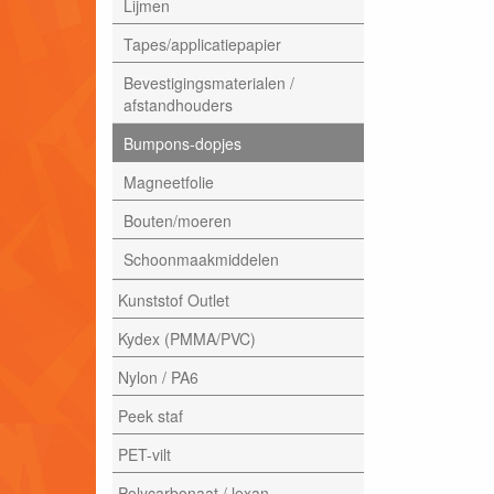
Lijmen
Tapes/applicatiepapier
Bevestigingsmaterialen /
afstandhouders
Bumpons-dopjes
Magneetfolie
Bouten/moeren
Schoonmaakmiddelen
Kunststof Outlet
Kydex (PMMA/PVC)
Nylon / PA6
Peek staf
PET-vilt
Polycarbonaat / lexan