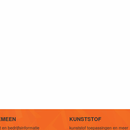
EMEEN
KUNSTSTOF
 en bedrijfsinformatie
kunststof toepassingen en meer