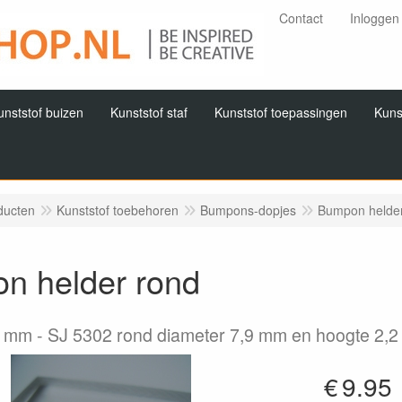
Contact
Inloggen
unststof buizen
Kunststof staf
Kunststof toepassingen
Kuns
ducten
Kunststof toebehoren
Bumpons-dopjes
Bumpon helder
n helder rond
2 mm
SJ 5302 rond diameter 7,9 mm en hoogte 2,2
€
9.95