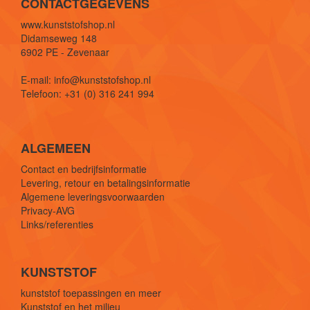
CONTACTGEGEVENS
www.kunststofshop.nl
Didamseweg 148
6902 PE - Zevenaar
E-mail: info@kunststofshop.nl
Telefoon: +31 (0) 316 241 994
ALGEMEEN
Contact en bedrijfsinformatie
Levering, retour en betalingsinformatie
Algemene leveringsvoorwaarden
Privacy-AVG
Links/referenties
KUNSTSTOF
kunststof toepassingen en meer
Kunststof en het milieu