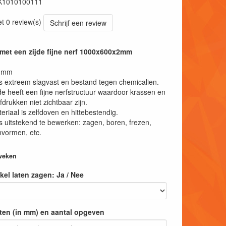
K1010100111
et 0 review(s)
Schrijf een review
met een zijde fijne nerf 1000x600x2mm
2 mm
s extreem slagvast en bestand tegen chemicalien.
de heeft een fijne nerfstructuur waardoor krassen en
fdrukken niet zichtbaar zijn.
eriaal is zelfdoven en hittebestendig.
s uitstekend te bewerken: zagen, boren, frezen,
vormen, etc.
 weken
tikel laten zagen: Ja / Nee
ten (in mm) en aantal opgeven