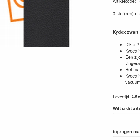
Artikelcode
:
0 ster(ren) m
Kydex zwart 
Dikte 
Kydex i
Een zij
vingera
Het mat
Kydex i
vacuum
Levertijd: 4-5
Wilt u dit ar
bij zagen ma