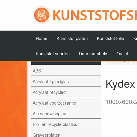
Home
Kunststof platen
Kunststof folie
K
Kunststof soorten
Duurzaamheid
Outlet
Artikelen
Terug
ABS
Kydex 
Acrylaat / plexiglas
Acrylaat recycled
1000x600
Acrylaat voorzet ramen
Alu sandwichplaat
Bio- en recycle plastics
Graveerplaten