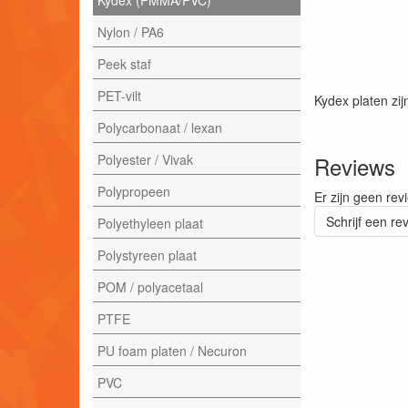
Nylon / PA6
Peek staf
PET-vilt
Kydex platen z
Polycarbonaat / lexan
Polyester / Vivak
Reviews
Polypropeen
Er zijn geen rev
Schrijf een re
Polyethyleen plaat
Polystyreen plaat
POM / polyacetaal
PTFE
PU foam platen / Necuron
PVC