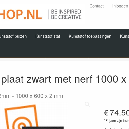
Contact
Inloggen
unststof buizen
Kunststof staf
Kunststof toepassingen
Kuns
Home
Producten
Kydex (PMMA/PVC)
Kydex plaat zwart met 
plaat zwart met nerf 1000 
x2mm
1000 x 600 x 2 mm
€
74.5
*Prijzen zijn inc