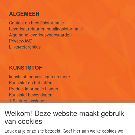
ALGEMEEN
Contact en bedrijfsinformatie
Levering, retour en betalingsinformatie
Algemene leveringsvoorwaarden
Privacy-AVG
Links/referenties
KUNSTSTOF
kunststof toepassingen en meer
Kunststof en het milieu
Product informatie bladen
Kunststof bewerkingen
1,5 mtr oplossingen
Kunststof soorten uitleg
Welkom! Deze website maakt gebruik
van cookies
SOCIALE MEDIA
Leuk dat je onze site bezoekt. Geef hier aan welke cookies we