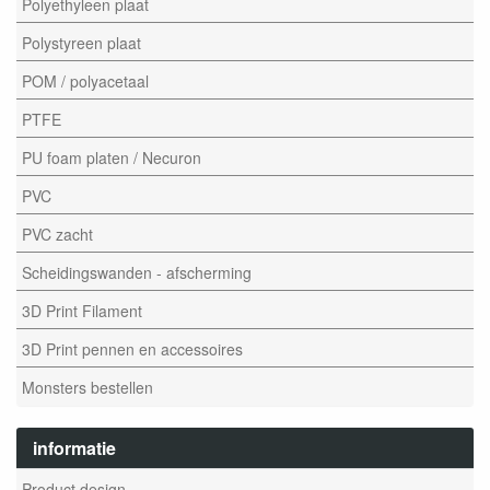
Polyethyleen plaat
Polystyreen plaat
POM / polyacetaal
PTFE
PU foam platen / Necuron
PVC
PVC zacht
Scheidingswanden - afscherming
3D Print Filament
3D Print pennen en accessoires
Monsters bestellen
informatie
Product design