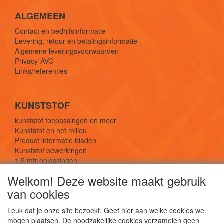
ALGEMEEN
Contact en bedrijfsinformatie
Levering, retour en betalingsinformatie
Algemene leveringsvoorwaarden
Privacy-AVG
Links/referenties
KUNSTSTOF
kunststof toepassingen en meer
Kunststof en het milieu
Product informatie bladen
Kunststof bewerkingen
1,5 mtr oplossingen
Kunststof soorten uitleg
Welkom! Deze website maakt gebruik
van cookies
SOCIALE MEDIA
Leuk dat je onze site bezoekt. Geef hier aan welke cookies we
mogen plaatsen. De noodzakelijke cookies verzamelen geen