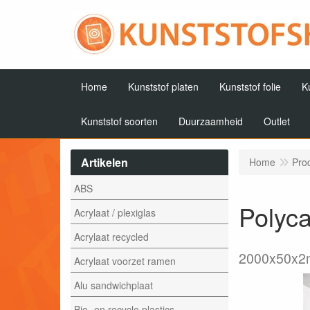
Home
Kunststof platen
Kunststof folie
K
Kunststof soorten
Duurzaamheid
Outlet
Artikelen
Home
Pro
ABS
Polyca
Acrylaat / plexiglas
Acrylaat recycled
2000x50x
Acrylaat voorzet ramen
Alu sandwichplaat
Bio- en recycle plastics