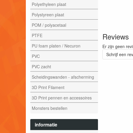
Polyethyleen plaat
Polystyreen plaat
POM / polyacetaal
Reviews
PTFE
PU foam platen / Necuron
Er zijn geen rev
Schrijf een re
PVC
PVC zacht
Scheidingswanden - afscherming
3D Print Filament
3D Print pennen en accessoires
Monsters bestellen
informatie