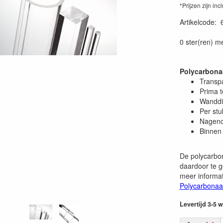
*Prijzen zijn inc
Artikelcode
:
0 ster(ren) m
Polycarbona
Transp
Prima 
Wanddi
Per stu
Nageno
Binnen 
De polycarbon
daardoor te g
meer informat
Polycarbonaa
Levertijd 3-5