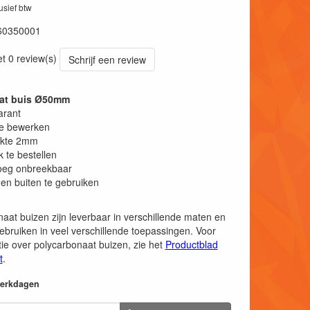
lusief btw
60350001
et 0 review(s)
Schrijf een review
at buis Ø50mm
arant
te bewerken
kte 2mm
k te bestellen
eg onbreekbaar
en buiten te gebruiken
aat buizen zijn leverbaar in verschillende maten en
ebruiken in veel verschillende toepassingen. Voor
ie over polycarbonaat buizen, zie het
Productblad
t
.
 werkdagen