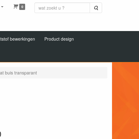
0
Zoeken
tstof bewerkingen
Product design
at buis transparant
0