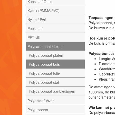
Kunststof Outlet
Kydex (PMMA/PVC)
Toepassingen 
Nylon / PA6
Polycarbonaat, o
De buizen zijn a
Peek staf
PET-vilt
Hoe kun je po
De buis is prim
Polycarbonaat / lexan
Polycarbonaat 
Polycarbonaat platen
Lengte: 
Diameter
Polycarbonaat buis
Wanddikt
Polycarbonaat folie
Gebruikst
Kleur: tr
Polycarbonaat staf
De afmetingen v
Polycarbonaat aanbiedingen
1000mm, de buit
buitendiameter a
Polyester / Vivak
Wie kan het pr
Polypropeen
De polycarbonaa