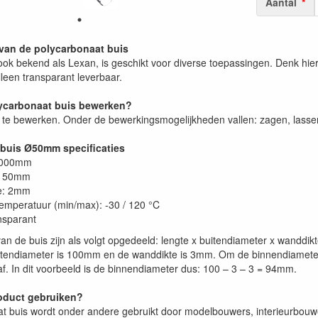
Aantal
van de polycarbonaat buis
ok bekend als Lexan, is geschikt voor diverse toepassingen. Denk hierb
lleen transparant leverbaar.
lycarbonaat buis bewerken?
a te bewerken. Onder de bewerkingsmogelijkheden vallen: zagen, lassen
buis Ø50mm specificaties
2000mm
: 50mm
e: 2mm
emperatuur (min/max): -30 / 120 °C
ansparant
an de buis zijn als volgt opgedeeld: lengte x buitendiameter x wanddi
endiameter is 100mm en de wanddikte is 3mm. Om de binnendiameter 
f. In dit voorbeeld is de binnendiameter dus: 100 – 3 – 3 = 94mm.
oduct gebruiken?
t buis wordt onder andere gebruikt door modelbouwers, interieurbouw