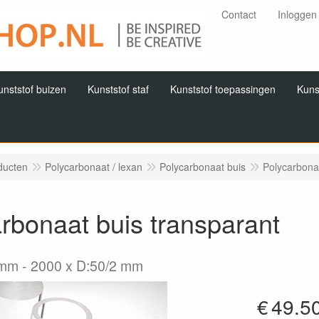
Contact
Inloggen
unststof buizen
Kunststof staf
Kunststof toepassingen
Kuns
ducten
Polycarbonaat / lexan
Polycarbonaat buis
Polycarbona
rbonaat buis transparant
2mm
2000 x D:50/2 mm
€
49.5