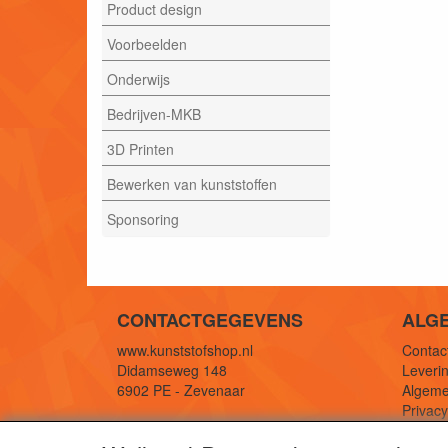
Product design
Voorbeelden
Onderwijs
Bedrijven-MKB
3D Printen
Bewerken van kunststoffen
Sponsoring
CONTACTGEGEVENS
ALG
www.kunststofshop.nl
Contact
Didamseweg 148
Leverin
6902 PE - Zevenaar
Algeme
Privac
E-mail: info@kunststofshop.nl
Links/r