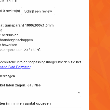
4010150010
et 0 review(s)
Schrijf een review
aat transparant 1000x600x1,5mm
t
e bedrukken
brandeigenschappen
e bewerken
kstemperatuur -20 / +60°C
technische info en toepassingsmogelijkheden zie het
matie Blad Polyester
.
 werkdagen
tikel laten zagen: Ja / Nee
ten (in mm) en aantal opgeven