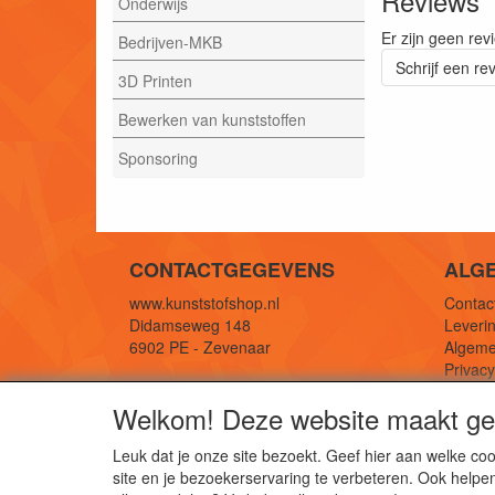
Reviews
Onderwijs
Er zijn geen rev
Bedrijven-MKB
Schrijf een re
3D Printen
Bewerken van kunststoffen
Sponsoring
CONTACTGEGEVENS
ALG
www.kunststofshop.nl
Contact
Didamseweg 148
Leverin
6902 PE - Zevenaar
Algeme
Privac
E-mail: info@kunststofshop.nl
Links/r
Welkom! Deze website maakt geb
Telefoon: +31 (0) 316 241 994
Leuk dat je onze site bezoekt. Geef hier aan welke 
site en je bezoekerservaring te verbeteren. Ook helpe
De 