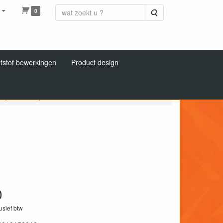
0
Zoeken
tstof bewerkingen
Product design
r plaat transparant
0
lusief btw