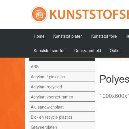
Home
Kunststof platen
Kunststof folie
K
Kunststof soorten
Duurzaamheid
Outlet
Artikelen
Terug
ABS
Polyes
Acrylaat / plexiglas
Acrylaat recycled
1000x600x
Acrylaat voorzet ramen
Alu sandwichplaat
Bio- en recycle plastics
Graveerplaten