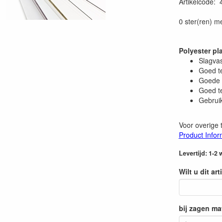
Artikelcode
:
0 ster(ren) m
Polyester pl
Slagvas
Goed t
Goede 
Goed t
Gebrui
Voor overige 
Product Infor
Levertijd: 1-2
Wilt u dit ar
bij zagen ma