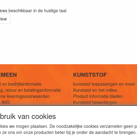
iews beschikbaar in de huidige taal
view
EMEEN
KUNSTSTOF
 en bedrijfsinformatie
kunststof toepassingen en meer
g, retour en betalingsinformatie
Kunststof en het milieu
ne leveringsvoorwaarden
Product informatie bladen
y-AVG
Kunststof bewerkingen
eferenties
1,5 mtr oplossingen
ruik van cookies
Kunststof soorten uitleg
cookies we mogen plaatsen. De noodzakelijke cookies verzamelen geen
n ze ons om onze producten beter bij je onder de aandacht te brengen.
webshop voor kunststof platen, folies, buizen en staf materi