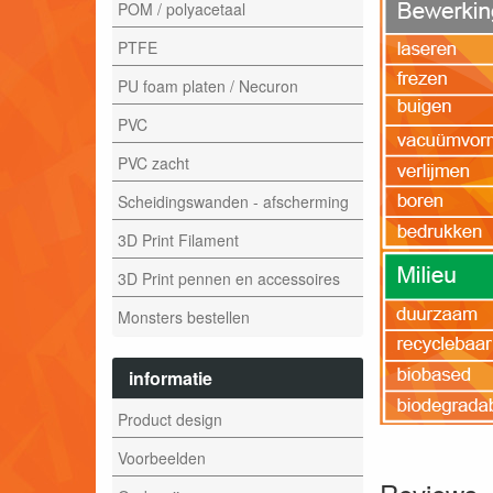
POM / polyacetaal
PTFE
PU foam platen / Necuron
PVC
PVC zacht
Scheidingswanden - afscherming
3D Print Filament
3D Print pennen en accessoires
Monsters bestellen
informatie
Product design
Voorbeelden