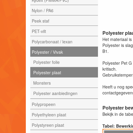
Nylon / PA6
Peek staf
PET-vilt
Polyester pla
Het materiaal i
Polycarbonaat / lexan
Polyester is sl
B1.
Polyester / Vivak
Polyester folie
Polyester Pet G
kritisch.
Polyester plaat
Gebruikstempera
Monsters
Heeft u nog spe
contactgegevens
Polyester aanbiedingen
Polypropeen
Polyester be
Bekijk in de ta
Polyethyleen plaat
Polystyreen plaat
Tabel: Bewerki