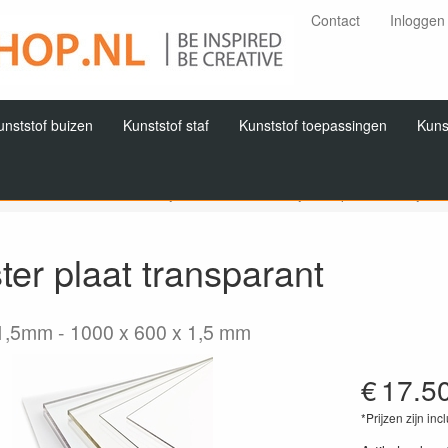
Contact
Inloggen
unststof buizen
Kunststof staf
Kunststof toepassingen
Kuns
Home
Producten
Polyester / Vivak
Polyester plaat
Polyeste
ter plaat transparant
1,5mm
1000 x 600 x 1,5 mm
€
17.5
*Prijzen zijn inc