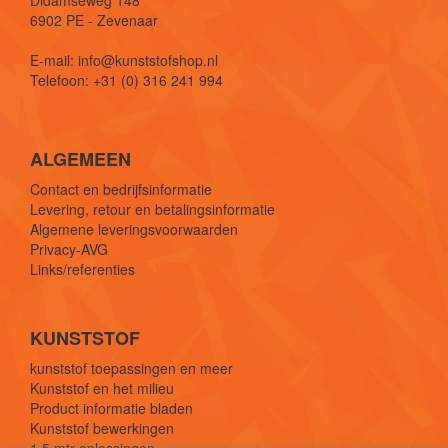
6902 PE - Zevenaar
E-mail: info@kunststofshop.nl
Telefoon: +31 (0) 316 241 994
ALGEMEEN
Contact en bedrijfsinformatie
Levering, retour en betalingsinformatie
Algemene leveringsvoorwaarden
Privacy-AVG
Links/referenties
KUNSTSTOF
kunststof toepassingen en meer
Kunststof en het milieu
Product informatie bladen
Kunststof bewerkingen
1,5 mtr oplossingen