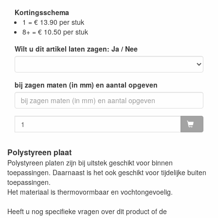
Let op: alleen de glans zijdes beschikken over een
Kortingsschema
beschermfolie. De matte zijdes zijn onbeschermd en
1 = € 13.90 per stuk
kunnen krassen/vegen bevatten.
8+ = € 10.50 per stuk
Wilt u dit artikel laten zagen: Ja / Nee
bij zagen maten (in mm) en aantal opgeven
Polystyreen plaat
Polystyreen platen zijn bij uitstek geschikt voor binnen
toepassingen. Daarnaast is het ook geschikt voor tijdelijke buiten
toepassingen.
Het materiaal is thermovormbaar en vochtongevoelig.
Heeft u nog specifieke vragen over dit product of de