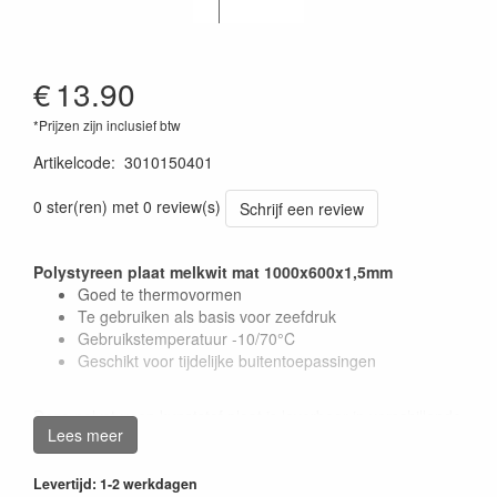
€
13.90
*Prijzen zijn inclusief btw
Artikelcode
:
3010150401
0 ster(ren) met 0 review(s)
Schrijf een review
Polystyreen plaat melkwit mat 1000x600x1,5mm
Goed te thermovormen
Te gebruiken als basis voor zeefdruk
Gebruikstemperatuur -10/70°C
Geschikt voor tijdelijke buitentoepassingen
Deze polystyreen kunststof plaat is leverbaar in verschillende
Lees meer
kleuren en in mat of eenzijdig glans uitvoering.
Meer info vindt u in het
Product Info Blad Polystyreen
.
Levertijd: 1-2 werkdagen