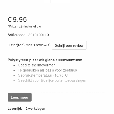
€
9.95
*Prijzen zijn inclusief btw
Artikelcode
:
3010100110
0 ster(ren) met 0 review(s)
Schrijf een review
Polystyreen plaat wit glans 1000x600x1mm
Goed te thermovormen
Te gebruiken als basis voor zeefdruk
Gebruikstemperatuur -10/70°C
Geschikt voor tijdelijke buitentoepassingen
Deze polystyreen kunststof plaat is leverbaar in verschillende
Lees meer
kleuren en in mat of eenzijdig glans uitvoering.
Meer info vindt u in het
Product Info Blad Polystyreen
.
Levertijd: 1-2 werkdagen
Let op: alleen de glans zijdes beschikken over een