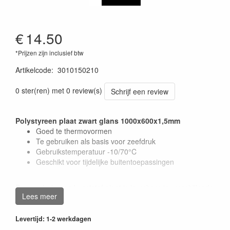
€
14.50
*Prijzen zijn inclusief btw
Artikelcode
:
3010150210
0 ster(ren) met 0 review(s)
Schrijf een review
Polystyreen plaat zwart glans 1000x600x1,5mm
Goed te thermovormen
Te gebruiken als basis voor zeefdruk
Gebruikstemperatuur -10/70°C
Geschikt voor tijdelijke buitentoepassingen
Deze polystyreen kunststof plaat is leverbaar in verschillende
Lees meer
kleuren en in mat of eenzijdig glans uitvoering.
Meer info vindt u in het
Product Info Blad Polystyreen
.
Levertijd: 1-2 werkdagen
Let op: alleen de glans zijdes beschikken over een