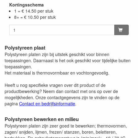
Kortingsschema
beschermfolie. De matte zijdes zijn onbeschermd en
1 = € 14.50 per stuk
kunnen krassen/vegen bevatten.
8+ = € 10.50 per stuk
Polystyreen plaat
Polystyreen platen zijn bij uitstek geschikt voor binnen
toepassingen. Daarnaast is het ook geschikt voor tijdelijke buiten
toepassingen.
Het materiaal is thermovormbaar en vochtongevoelig.
Heeft u nog specifieke vragen over dit product of de
productbewerking? Neem dan contact met ons op over de
mogelijkheden. Onze contactgegevens zijn te vinden op de
pagina
Contact en bedrijfsinformatie
.
Polystyreen bewerken en milieu
Polystyreen platen zijn zeer goed te bewerken; thermovormen,
zagen/ snijden, lijmen, frezen/ stanzen, boren, beletteren,