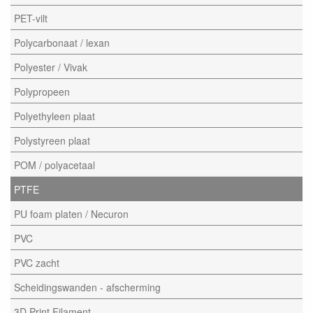
PET-vilt
Polycarbonaat / lexan
Polyester / Vivak
Polypropeen
Polyethyleen plaat
Polystyreen plaat
POM / polyacetaal
PTFE
PU foam platen / Necuron
PVC
PVC zacht
Scheidingswanden - afscherming
3D Print Filament