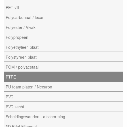
PET-vilt
Polycarbonaat / lexan
Polyester / Vivak
Polypropeen
Polyethyleen plaat
Polystyreen plaat
POM / polyacetaal
PTFE
PU foam platen / Necuron
PVC
PVC zacht
Scheidingswanden - afscherming
3D Print Filament