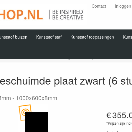
Contact
Inloggen
unststof buizen
Kunststof staf
Kunststof toepassingen
Kuns
Home
Producten
PVC
PVC geschuimde platen
Wit en zwar
schuimde plaat zwart (6 st
x8mm
1000x600x8mm
€
355.
*Prijzen zijn inc