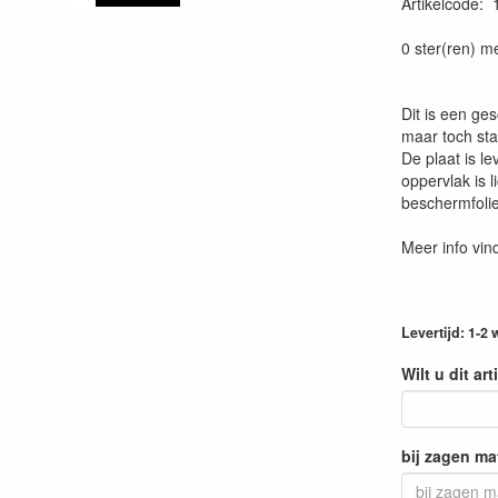
Artikelcode
:
0 ster(ren) m
Dit is een ges
maar toch sta
De plaat is le
oppervlak is 
beschermfoli
Meer info vind
Levertijd: 1-2
Wilt u dit ar
bij zagen ma