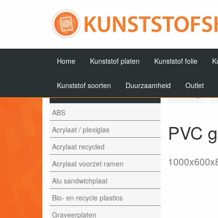
Home
Kunststof platen
Kunststof folie
K
Kunststof soorten
Duurzaamheid
Outlet
Artikelen
Terug
ABS
PVC ge
Acrylaat / plexiglas
Acrylaat recycled
1000x600
Acrylaat voorzet ramen
Alu sandwichplaat
Bio- en recycle plastics
Graveerplaten