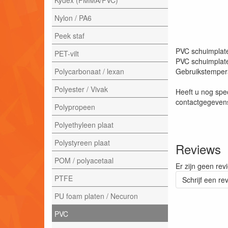
Nylon / PA6
Peek staf
PVC schuimplaten
PET-vilt
PVC schuimplate
Polycarbonaat / lexan
Gebruikstempera
Polyester / Vivak
Heeft u nog spe
contactgegevens
Polypropeen
Polyethyleen plaat
Polystyreen plaat
Reviews
POM / polyacetaal
Er zijn geen rev
PTFE
Schrijf een re
PU foam platen / Necuron
PVC