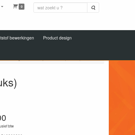
0
Zoeken
tstof bewerkingen
Product design
t
PVC geschuimde plaat zwart (6 stuks)
uks)
00
lusief btw