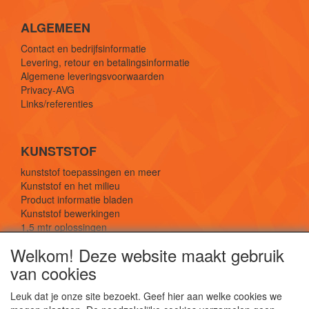
ALGEMEEN
Contact en bedrijfsinformatie
Levering, retour en betalingsinformatie
Algemene leveringsvoorwaarden
Privacy-AVG
Links/referenties
KUNSTSTOF
kunststof toepassingen en meer
Kunststof en het milieu
Product informatie bladen
Kunststof bewerkingen
1,5 mtr oplossingen
Kunststof soorten uitleg
Welkom! Deze website maakt gebruik
van cookies
SOCIALE MEDIA
Leuk dat je onze site bezoekt. Geef hier aan welke cookies we