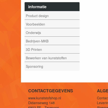
informatie
Product design
Voorbeelden
Onderwijs
Bedrijven-MKB
3D Printen
Bewerken van kunststoffen
Sponsoring
CONTACTGEGEVENS
ALG
www.kunststofshop.nl
Contact
Didamseweg 148
Leverin
6902 PE - Zevenaar
Algeme