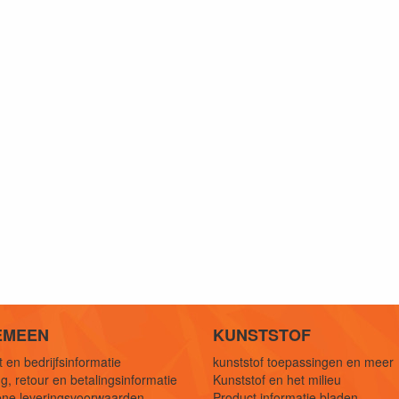
EMEEN
KUNSTSTOF
 en bedrijfsinformatie
kunststof toepassingen en meer
g, retour en betalingsinformatie
Kunststof en het milieu
ne leveringsvoorwaarden
Product informatie bladen