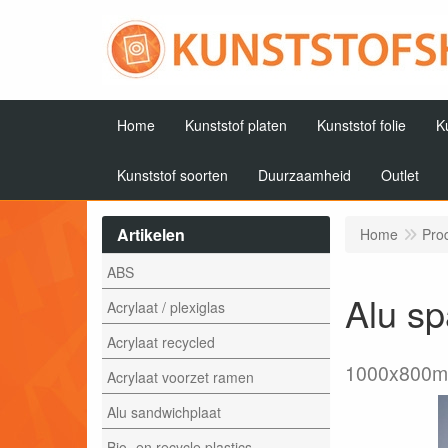
Home
Kunststof platen
Kunststof folie
K
Kunststof soorten
Duurzaamheid
Outlet
Artikelen
Home
Pro
ABS
Alu sp
Acrylaat / plexiglas
Acrylaat recycled
1000x800
Acrylaat voorzet ramen
Alu sandwichplaat
Bio- en recycle plastics