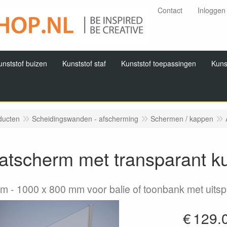
Contact
Inloggen
unststof buizen
Kunststof staf
Kunststof toepassingen
Kuns
ducten
Scheidingswanden - afscherming
Schermen / kappen
atscherm met transparant ku
mm
1000 x 800 mm voor balie of toonbank met uitsp
€
129.