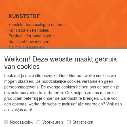
KUNSTSTOF
kunststof toepassingen en meer
Kunststof en het milieu
Product informatie bladen
Kunststof bewerkingen
1,5 mtr oplossingen
Kunststof soorten uitleg
Welkom! Deze website maakt gebruik
van cookies
SOCIALE MEDIA
Leuk dat je onze site bezoekt. Geef hier aan welke cookies we
mogen plaatsen. De noodzakelijke cookies verzamelen geen
persoonsgegevens. De overige cookies helpen ons de site en je
bezoekerservaring te verbeteren. Ook helpen ze ons om onze
producten beter bij je onder de aandacht te brengen. Ga je voor
een optimaal werkende website inclusief alle voordelen? Vink dan
De webshop voor kunststof platen, folies, buizen
alle vakjes aan!
en staf materiaal.
Kunststof bewerkingen, productontwerp en
Noodzakelijk
Voorkeuren
Statistieken
duurzame oplossingen.