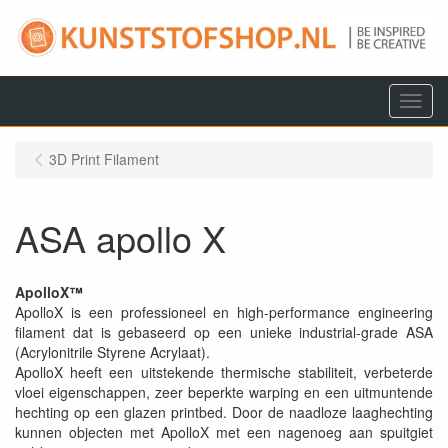
Menu
3D Print Filament
ASA apollo X
ApolloX™
ApolloX is een professioneel en high-performance engineering
filament dat is gebaseerd op een unieke industrial-grade ASA
(Acrylonitrile Styrene Acrylaat).
ApolloX heeft een uitstekende thermische stabiliteit, verbeterde
vloei eigenschappen, zeer beperkte warping en een uitmuntende
hechting op een glazen printbed. Door de naadloze laaghechting
kunnen objecten met ApolloX met een nagenoeg aan spuitgiet