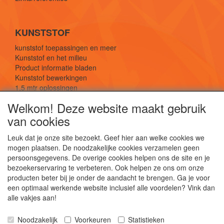
KUNSTSTOF
kunststof toepassingen en meer
Kunststof en het milieu
Product informatie bladen
Kunststof bewerkingen
1,5 mtr oplossingen
Kunststof soorten uitleg
Welkom! Deze website maakt gebruik
van cookies
SOCIALE MEDIA
Leuk dat je onze site bezoekt. Geef hier aan welke cookies we
mogen plaatsen. De noodzakelijke cookies verzamelen geen
persoonsgegevens. De overige cookies helpen ons de site en je
bezoekerservaring te verbeteren. Ook helpen ze ons om onze
producten beter bij je onder de aandacht te brengen. Ga je voor
een optimaal werkende website inclusief alle voordelen? Vink dan
De webshop voor kunststof platen, folies, buizen
alle vakjes aan!
en staf materiaal.
Kunststof bewerkingen, productontwerp en
Noodzakelijk
Voorkeuren
Statistieken