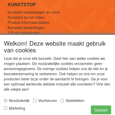
KUNSTSTOF
kunststof toepassingen en meer
Kunststof en het milieu
Product informatie bladen
Kunststof bewerkingen
1,5 mtr oplossingen
Kunststof soorten uitleg
Welkom! Deze website maakt gebruik
van cookies
SOCIALE MEDIA
Leuk dat je onze site bezoekt. Geef hier aan welke cookies we
mogen plaatsen. De noodzakelijke cookies verzamelen geen
persoonsgegevens. De overige cookies helpen ons de site en je
bezoekerservaring te verbeteren. Ook helpen ze ons om onze
producten beter bij je onder de aandacht te brengen. Ga je voor
een optimaal werkende website inclusief alle voordelen? Vink dan
De webshop voor kunststof platen, folies, buizen
alle vakjes aan!
en staf materiaal.
Kunststof bewerkingen, productontwerp en
Noodzakelijk
Voorkeuren
Statistieken
duurzame oplossingen.
Marketing
Opslaan