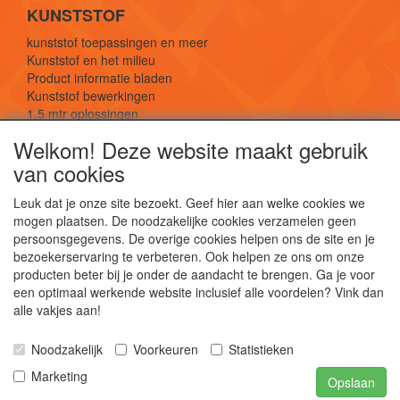
KUNSTSTOF
kunststof toepassingen en meer
Kunststof en het milieu
Product informatie bladen
Kunststof bewerkingen
1,5 mtr oplossingen
Kunststof soorten uitleg
Welkom! Deze website maakt gebruik
van cookies
SOCIALE MEDIA
Leuk dat je onze site bezoekt. Geef hier aan welke cookies we
mogen plaatsen. De noodzakelijke cookies verzamelen geen
persoonsgegevens. De overige cookies helpen ons de site en je
bezoekerservaring te verbeteren. Ook helpen ze ons om onze
producten beter bij je onder de aandacht te brengen. Ga je voor
een optimaal werkende website inclusief alle voordelen? Vink dan
De webshop voor kunststof platen, folies, buizen
alle vakjes aan!
en staf materiaal.
Kunststof bewerkingen, productontwerp en
Noodzakelijk
Voorkeuren
Statistieken
duurzame oplossingen.
Marketing
Opslaan