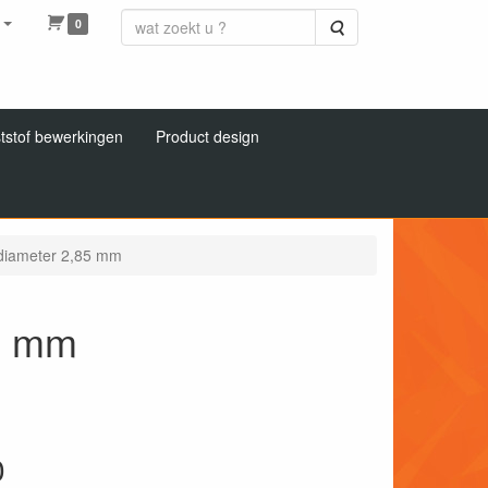
0
Zoeken
tstof bewerkingen
Product design
t diameter 2,85 mm
85 mm
0