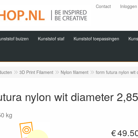
Contact
Inloggen
unststof buizen
Kunststof staf
Kunststof toepassingen
Kuns
ducten
3D Print Filament
Nylon filament
form futura nylon wi
utura nylon wit diameter 2,
50 kg
€
49.5