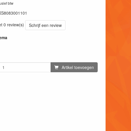
lusief btw
XS8083001101
et 0 review(s)
Schrijf een review
hema
Artikel toevoegen