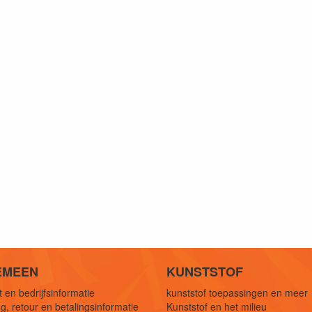
EMEEN
KUNSTSTOF
 en bedrijfsinformatie
kunststof toepassingen en meer
g, retour en betalingsinformatie
Kunststof en het milieu