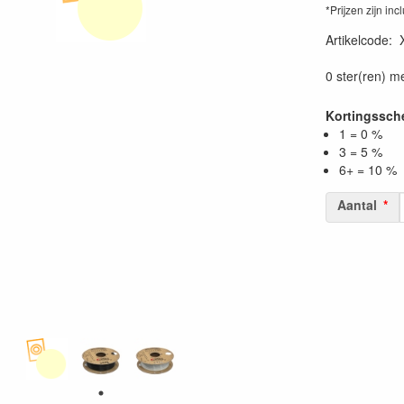
*Prijzen zijn inc
Artikelcode
:
0 ster(ren) m
Kortingssc
1 = 0 %
3 = 5 %
6+ = 10 %
Aantal