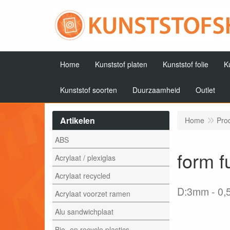
Home
Kunststof platen
Kunststof folie
K
Kunststof soorten
Duurzaamheid
Outlet
Artikelen
Home
Pro
ABS
form f
Acrylaat / plexiglas
Acrylaat recycled
D:3mm
0,
Acrylaat voorzet ramen
Alu sandwichplaat
Bio- en recycle plastics