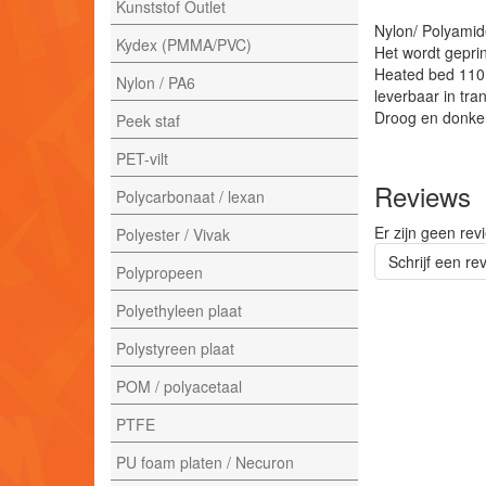
Kunststof Outlet
Nylon/ Polyamide
Kydex (PMMA/PVC)
Het wordt gepri
Heated bed 110
Nylon / PA6
leverbaar in tran
Droog en donke
Peek staf
PET-vilt
Reviews
Polycarbonaat / lexan
Er zijn geen rev
Polyester / Vivak
Schrijf een re
Polypropeen
Polyethyleen plaat
Polystyreen plaat
POM / polyacetaal
PTFE
PU foam platen / Necuron