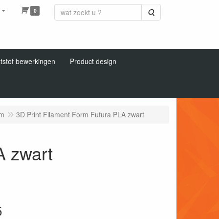
0
Zoeken
tstof bewerkingen
Product design
mm
3D Print Filament Form Futura PLA zwart
A zwart
5